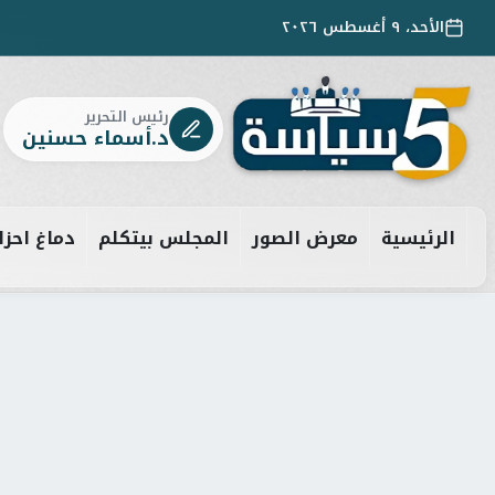
الأحد، ٩ أغسطس ٢٠٢٦
رئيس التحرير
د.أسماء حسنين
الرئيسية
معرض الصور
المجلس بيتكلم
دماغ احزا