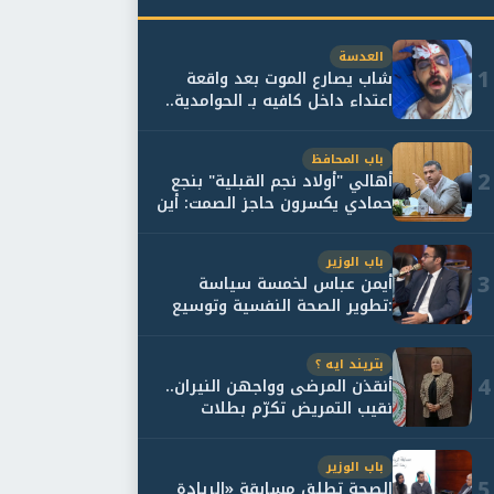
العدسة
1
شاب يصارع الموت بعد واقعة
اعتداء داخل كافيه بـ الحوامدية..
وأسرته...
باب المحافظ
2
أهالي "أولاد نجم القبلية" بنجع
حمادي يكسرون حاجز الصمت: أين
حقيقة...
باب الوزير
3
أيمن عباس لخمسة سياسة
:تطوير الصحة النفسية وتوسيع
خدمات العلاج و...
بتريند ايه ؟
4
أنقذن المرضى وواجهن النيران..
نقيب التمريض تكرّم بطلات
مستشفى أور...
باب الوزير
5
الصحة تطلق مسابقة «الريادة