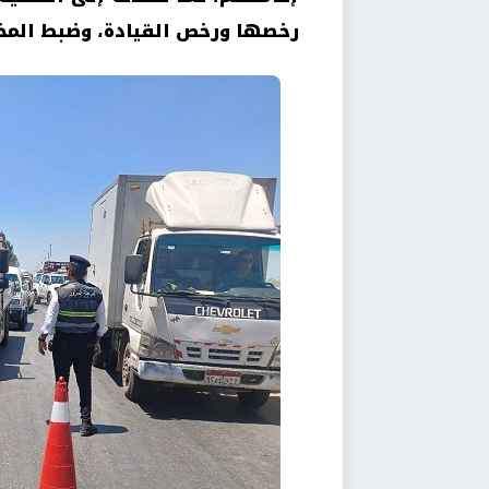
رخصها ورخص القيادة، وضبط المخالف