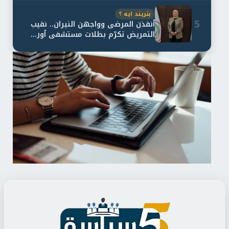
بتريند ايه ؟
5
أنقذن المرضى وواجهن النيران.. نقيب
التمريض تكرّم بطلات مستشفى أور...