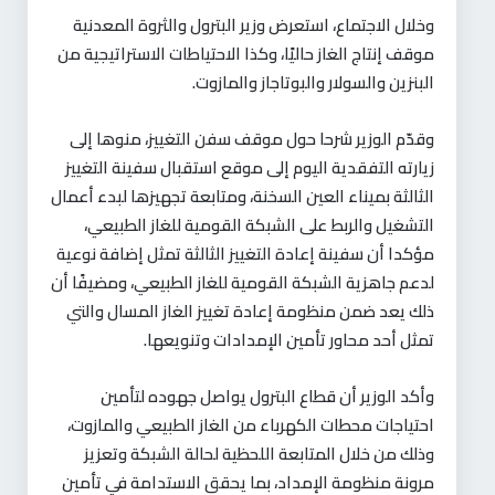
وخلال الاجتماع، استعرض وزير البترول والثروة المعدنية
موقف إنتاج الغاز حاليًا، وكذا الاحتياطات الاستراتيجية من
البنزين والسولار والبوتاجاز والمازوت
.
وقدّم الوزير شرحا حول موقف سفن التغييز، منوها إلى
زيارته التفقدية اليوم إلى موقع استقبال سفينة التغييز
الثالثة بميناء العين السخنة، ومتابعة تجهيزها لبدء أعمال
التشغيل والربط على الشبكة القومية للغاز الطبيعي،
مؤكدا أن سفينة إعادة التغييز الثالثة تمثل إضافة نوعية
لدعم جاهزية الشبكة القومية للغاز الطبيعي، ومضيفًا أن
ذلك يعد ضمن منظومة إعادة تغييز الغاز المسال والتي
تمثل أحد محاور تأمين الإمدادات وتنويعها
.
وأكد الوزير أن قطاع البترول يواصل جهوده لتأمين
احتياجات محطات الكهرباء من الغاز الطبيعي والمازوت،
وذلك من خلال المتابعة اللحظية لحالة الشبكة وتعزيز
مرونة منظومة الإمداد، بما يحقق الاستدامة في تأمين