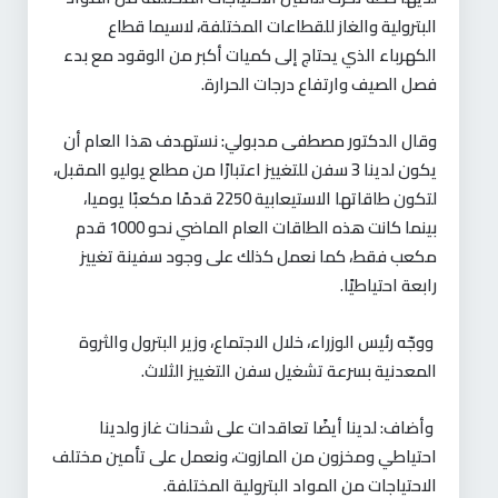
البترولية والغاز للقطاعات المختلفة، لاسيما قطاع
الكهرباء الذي يحتاج إلى كميات أكبر من الوقود مع بدء
فصل الصيف وارتفاع درجات الحرارة
.
وقال الدكتور مصطفى مدبولي: نستهدف هذا العام أن
يكون لدينا 3 سفن للتغييز اعتبارًا من مطلع يوليو المقبل،
لتكون طاقاتها الاستيعابية 2250 قدمًا مكعبًا يوميا،
بينما كانت هذه الطاقات العام الماضي نحو 1000 قدم
مكعب فقط، كما نعمل كذلك على وجود سفينة تغييز
رابعة احتياطيًا
.
ووجّه رئيس الوزراء، خلال الاجتماع، وزير البترول والثروة
المعدنية بسرعة تشغيل سفن التغييز الثلاث
.
وأضاف: لدينا أيضًا تعاقدات على شحنات غاز ولدينا
احتياطي ومخزون من المازوت، ونعمل على تأمين مختلف
الاحتياجات من المواد البترولية المختلفة
.