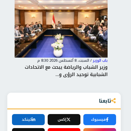
باب الوزير
/
السبت، 8 أغسطس 2026 8:30 م
باب 
تخب
وزير الشباب والرياضة يبحث مع الاتحادات
وزي
الشبابية توحيد الرؤى و...
وال
تابعنا
فيسبوك
إكس
لينكد