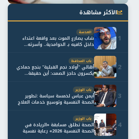
الأكثر مشاهدة
العدسة
1
شاب يصارع الموت بعد واقعة اعتداء
داخل كافيه بـ الحوامدية.. وأسرته...
باب المحافظ
2
أهالي "أولاد نجم القبلية" بنجع حمادي
يكسرون حاجز الصمت: أين حقيقة...
باب الوزير
3
أيمن عباس لخمسة سياسة :تطوير
الصحة النفسية وتوسيع خدمات العلاج
و...
باب الوزير
4
الصحة تطلق مسابقة «الريادة في
الصحة النفسية 2026» رعاية نفسية
اف...