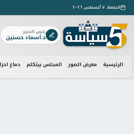
الجمعة، ٧ أغسطس ٢٠٢٦
رئيس التحرير
د.أسماء حسنين
الرئيسية
معرض الصور
المجلس بيتكلم
دماغ احزا