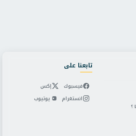
تكلم
/
الخميس، 6 أغسطس 2026 2:43 م
المجلس بيتكلم
/
الخميس، 6 أغسطس 2026 2:00 م
ياسر الحفناوي يطالب بتوثيق وفضح
رئيس مجلس الشيوخ يست
ات الإسرائيلية...
المنقولين لرئاسة البعثات 
تابعنا على
فيسبوك
إكس
انستغرام
يوتيوب
 ؟