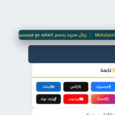
ا
ريال مدريد يحسم اتفاقه مع فينيسيوس جونيور حتى 2031
تابعنا
فيسبوك
إكس
لينكد
انستا
يوتيوب
تيك توك