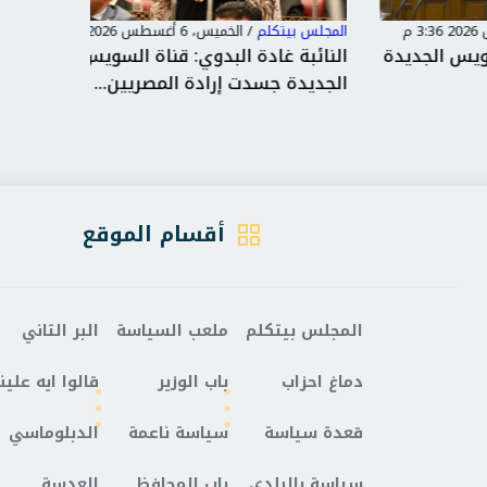
المجلس بيتكلم
/
الخميس، 6 أغسطس 2026 2:45 م
المجلس بي
ديدة
النائبة غادة البدوي: قناة السويس
النائب 
الجديدة جسدت إرادة المصريين...
الانتهاك
أقسام الموقع
المجلس بيتكلم
ملعب السياسة
البر التاني
دماغ احزاب
باب الوزير
قالوا ايه علينا
قعدة سياسة
سياسة ناعمة
الدبلوماسي
سياسة بالبلدي
باب المحافظ
العدسة