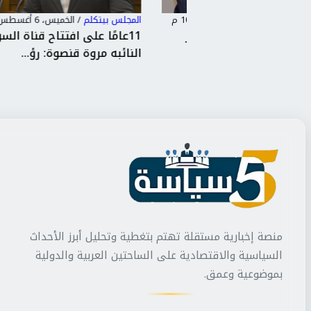
المجلس بيتكلم
/
الخميس، 6 أغسطس 2026 3:36 م
البحرين إلى مصر
11عامًا على افتتاح قناة السويس الج
لمص...
النائبه مروة قنصوة: رؤ...
منصة إخبارية مستقلة تهتم بتغطية وتحليل أبرز الأحداث
السياسية والاقتصادية على الساحتين العربية والدولية
بموضوعية وعمق.