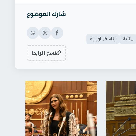
شارك الموضوع
_نائبة
رئاسة_الوزارة
نسخ الرابط