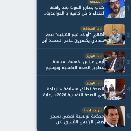
العدسة
1
شاب يصارع الموت بعد واقعة
اعتداء داخل كافيه بـ الحوامدية..
وأسرته...
باب المحافظ
2
أهالي "أولاد نجم القبلية" بنجع
حمادي يكسرون حاجز الصمت: أين
حقيقة...
باب الوزير
3
أيمن عباس لخمسة سياسة
:تطوير الصحة النفسية وتوسيع
خدمات العلاج و...
باب الوزير
4
الصحة تطلق مسابقة «الريادة
في الصحة النفسية 2026» رعاية
نفسية اف...
بتريند ايه ؟
5
محكمة تونسية تقضي بسجن
صهر الرئيس الأسبق زين
العابدين بن علي لمدة...