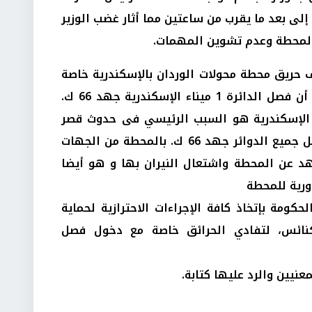
لى بعد ما يقرب من ساعتين مما أثار غضب الوزير
لمحطة وعدم تشوين المهمات.
 حريق محطة محولات الوردان بالإسكندرية خاصة
بعد التصريحات التي تم التأكيد فيها أن فصل الدائرة 1 ميناء الإسكندرية جهد 66 ك.
الإسكندرية هو السبب الرئيسي فى حدوث قصر
على محول التيار لها وتزامن معه فصل جميع الدوائر جهد 66 ك. بالمحطة من الجهات
د عن المحطة واشتعال النيران بها و هو أيضا
دورية للمحطة
حكومة بإتخاذ كافة الإجراءات الاحترازية لحماية
كنائس، لتفادي الحرائق خاصة مع دخول فصل
معنيين والرد عليها كتابة.