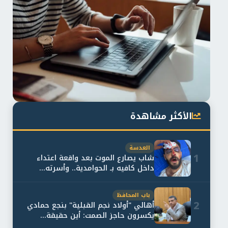
الأكثر مشاهدة
العدسة
1
شاب يصارع الموت بعد واقعة اعتداء
داخل كافيه بـ الحوامدية.. وأسرته...
باب المحافظ
2
أهالي "أولاد نجم القبلية" بنجع حمادي
يكسرون حاجز الصمت: أين حقيقة...