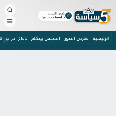
رئيس التحرير
د.أسماء حسنين
الرئيسية
معرض الصور
المجلس بيتكلم
دماغ احزاب
ق
ابحث