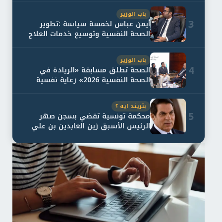
باب الوزير
3
أيمن عباس لخمسة سياسة :تطوير
الصحة النفسية وتوسيع خدمات العلاج
و...
باب الوزير
4
الصحة تطلق مسابقة «الريادة في
الصحة النفسية 2026» رعاية نفسية
اف...
بتريند ايه ؟
5
محكمة تونسية تقضي بسجن صهر
الرئيس الأسبق زين العابدين بن علي
لمدة...