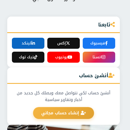
تابعنا
فيسبوك
إكس
لينكد
انستا
يوتيوب
تيك توك
أنشئ حساب
أنشئ حساب لكي نتواصل معك ويصلك كل جديد من
أخبار وتقارير سياسية
إنشاء حساب مجاني