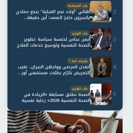
باب المحافظ
2
أهالي "أولاد نجم القبلية" بنجع حمادي
يكسرون حاجز الصمت: أين حقيقة...
باب الوزير
3
أيمن عباس لخمسة سياسة :تطوير
الصحة النفسية وتوسيع خدمات العلاج
و...
بتريند ايه ؟
4
أنقذن المرضى وواجهن النيران.. نقيب
التمريض تكرّم بطلات مستشفى أور...
باب الوزير
5
الصحة تطلق مسابقة «الريادة في
الصحة النفسية 2026» رعاية نفسية
اف...