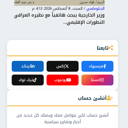
الدبلوماسي
/
السبت، 8 أغسطس 2026 4:13 م
الدب
ن
وزير الخارجية يبحث هاتفياً مع نظيره العراقي
من 
التطورات الإقليمي...
وبح
تابعنا
فيسبوك
إكس
لينكد
انستا
يوتيوب
تيك توك
أنشئ حساب
أنشئ حساب لكي نتواصل معك ويصلك كل جديد من
أخبار وتقارير سياسية