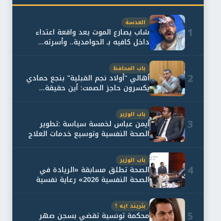
العدسة
1
شاب يصارع الموت بعد واقعة اعتداء
داخل كافيه بـ الحوامدية.. وأسرته...
باب المحافظ
2
أهالي "أولاد نجم القبلية" بنجع حمادي
يكسرون حاجز الصمت: أين حقيقة...
باب الوزير
3
أيمن عباس لخمسة سياسة :تطوير
الصحة النفسية وتوسيع خدمات العلاج
و...
باب الوزير
4
الصحة تطلق مسابقة «الريادة في
الصحة النفسية 2026» رعاية نفسية
اف...
بتريند ايه ؟
5
محكمة تونسية تقضي بسجن صهر