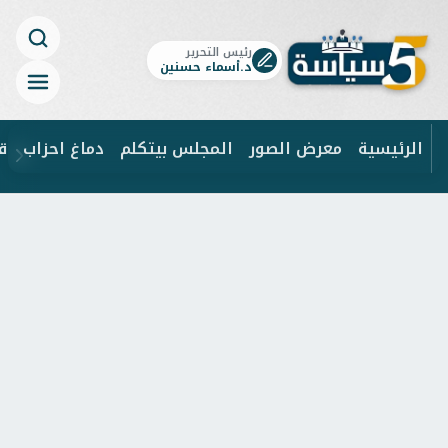
رئيس التحرير
د.أسماء حسنين
الرئيسية
معرض الصور
المجلس بيتكلم
دماغ احزاب
ق
ابحث