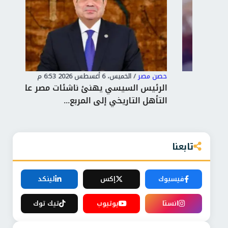
حصن مصر
/
الخميس، 6 أغسطس 2026 6:53 م
حصن
ت
الرئيس السيسي يهنئ ناشئات مصر على
«تن
التأهل التاريخي إلى المربع...
«أرق
تابعنا
فيسبوك
إكس
لينكد
انستا
يوتيوب
تيك توك