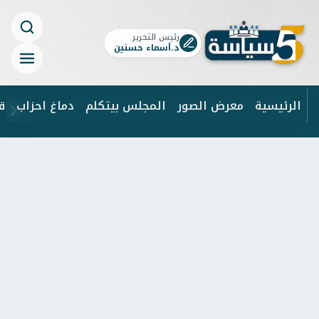
رئيس التحرير
د.أسماء حسنين
الرئيسية
معرض الصور
المجلس بيتكلم
دماغ احزاب
ق
ابحث