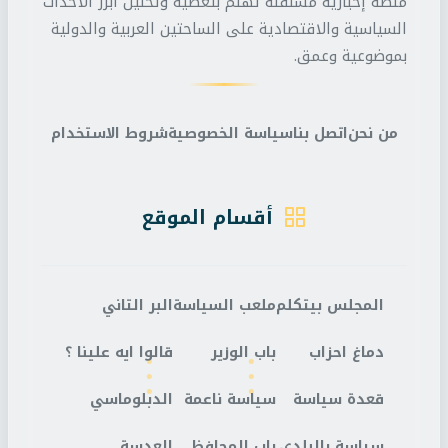
منصة إخبارية مستقلة تهتم بتغطية وتحليل أبرز الأحداث
السياسية والاقتصادية على الساحتين العربية والدولية
بموضوعية وعمق.
من نحن
اتصل بنا
سياسة الخصوصية
شروط الاستخدام
أقسام الموقع
المجلس بيتكلم
ملعب السياسة
البر التاني
دماغ احزاب
باب الوزير
قالوا ايه علينا ؟
قعدة سياسة
سياسة ناعمة
الدبلوماسي
سياسة بالبلدي
باب المحافظ
العدسة