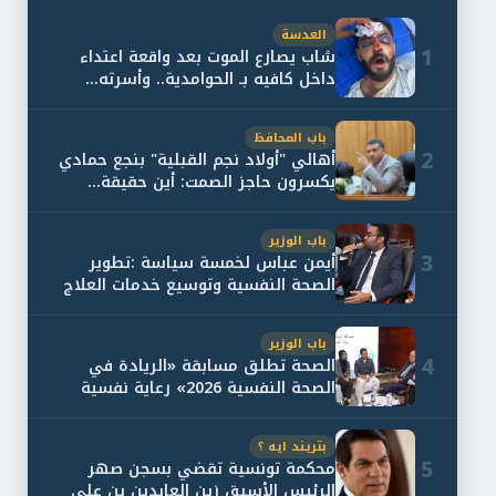
العدسة
1
شاب يصارع الموت بعد واقعة اعتداء
داخل كافيه بـ الحوامدية.. وأسرته...
باب المحافظ
2
أهالي "أولاد نجم القبلية" بنجع حمادي
يكسرون حاجز الصمت: أين حقيقة...
باب الوزير
3
أيمن عباس لخمسة سياسة :تطوير
الصحة النفسية وتوسيع خدمات العلاج
و...
باب الوزير
4
الصحة تطلق مسابقة «الريادة في
الصحة النفسية 2026» رعاية نفسية
اف...
بتريند ايه ؟
5
محكمة تونسية تقضي بسجن صهر
الرئيس الأسبق زين العابدين بن علي