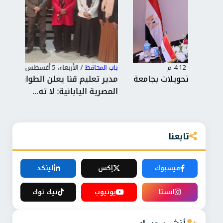
باب المحافظ
/
الأربعاء، 5 أغسطس 2026 3:41 م
باب 
جامعة
مدير تعليم قنا يعلن الطوارئ بالمدارس
محا
المصرية اليابانية: لا ته...
وتع
تابعنا
فيسبوك
إكس
لينكد
انستا
يوتيوب
تيك توك