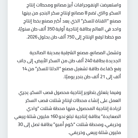
واستعرضت الإنفوجرافات أبرز مصانع ومحطات إنتاج
السكر، والتي تضم 8 مصانع لإنتاج سكر البنجر، من بينها
مصنع “القناة للسكر” الذي يعد أكبر مصنع بخط إنتاج
واحد في العالم بطاقة إنتاجية أولية 350 ألف طن سنويًا،
مع خطط لرفع الإنتاج إلى 750 ألف طن بحلول 2026.
وتشمل المصانع، مصنع الشرقية بمدينة الصالحية
الجديدة بطاقة 240 ألف طن من السكر الأبيض، إلى جانب
رفع كفاءة طاقة تشغيل مصنع “الدلتا للسكر” من 14
ألف إلى 21 ألف طن بنجر يوميًا.
وفيما يتعلق بتطوير إنتاجية محصول قصب السكر، يجري
العمل على إنشاء محطات لإنتاج شتلات قصب السكر
لزيادة إنتاجية المحصول، منها محطة شتلات “وادي
الصعايدة” بطاقة إنتاجية تبلغ نحو 160 مليون شتلة ربيعي
وخريفي، ومحطة شتلات “كوم أمبو” بطاقة تصل إلى 30
مليون شتلة ربيعي وخريفي.