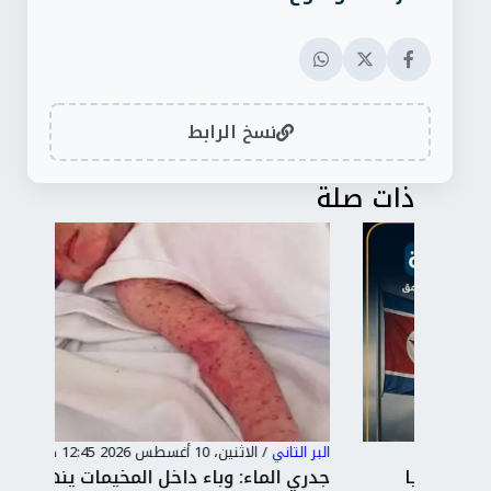
نسخ الرابط
ذات صلة
البر التاني
/
الاثنين، 10 أغسطس 2026 12:45 ص
البر 
جدري الماء: وباء داخل المخيمات ينهش في
انق