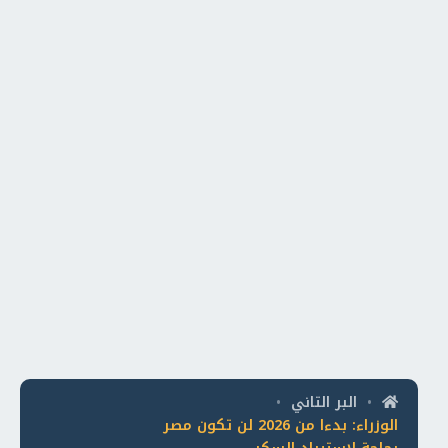
البر التاني
•
•
الوزراء: بدءا من 2026 لن تكون مصر