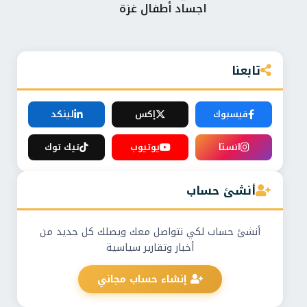
اجساد أطفال غزة
الن
تابعنا
فيسبوك
إكس
لينكد
انستا
يوتيوب
تيك توك
أنشئ حساب
أنشئ حساب لكي نتواصل معك ويصلك كل جديد من
أخبار وتقارير سياسية
إنشاء حساب مجاني