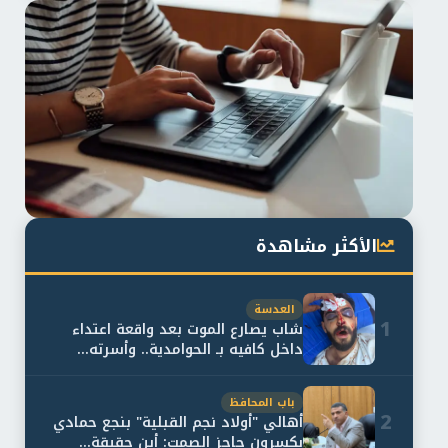
الأكثر مشاهدة
العدسة
1
شاب يصارع الموت بعد واقعة اعتداء
داخل كافيه بـ الحوامدية.. وأسرته...
باب المحافظ
2
أهالي "أولاد نجم القبلية" بنجع حمادي
يكسرون حاجز الصمت: أين حقيقة...