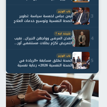
باب الوزير
3
أيمن عباس لخمسة سياسة :تطوير
الصحة النفسية وتوسيع خدمات العلاج
و...
بتريند ايه ؟
4
أنقذن المرضى وواجهن النيران.. نقيب
التمريض تكرّم بطلات مستشفى أور...
باب الوزير
5
الصحة تطلق مسابقة «الريادة في
الصحة النفسية 2026» رعاية نفسية
اف...