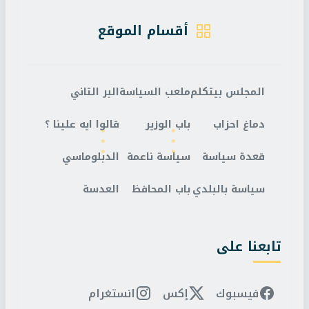
أقسام الموقع
المجلس بيتكلم
ملعب السياسة
البر التاني
دماغ احزاب
باب الوزير
قالوا ايه علينا ؟
قعدة سياسة
سياسة ناعمة
الدبلوماسي
سياسة بالبلدي
باب المحافظ
العدسة
تابعنا على
فيسبوك
إكس
انستغرام