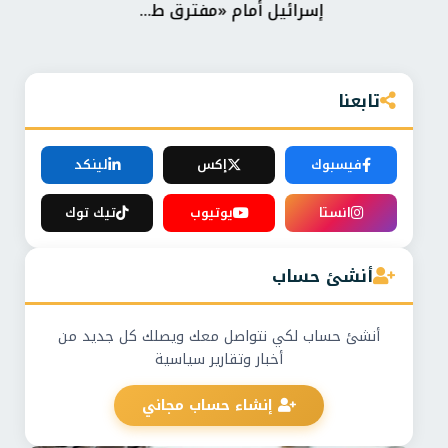
إسرائيل أمام «مفترق ط...
اتف
تابعنا
فيسبوك
إكس
لينكد
انستا
يوتيوب
تيك توك
أنشئ حساب
أنشئ حساب لكي نتواصل معك ويصلك كل جديد من
أخبار وتقارير سياسية
إنشاء حساب مجاني