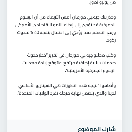
من يوليو تموز.
وحذر بنك جيه.بي مورغان أمس الأربعاء من أن الرسوم
الجمركية قد تؤدي إلى إبطاء النمو الاقتصادي الأميركي
ورفع التضخم، مما يؤدي إلى احتمال بنسبة 40 % لحدوث
ركود.
وكتب محللو جيه.بي مورجان في تقرير “خطر حدوث
صدمات سلبية إضافية مرتفع، ونتوقع زيادة معدلات
الرسوم الجمركية الأمريكية”.
وأضافوا “نتيجة هذه التطورات هي السيناريو الأساسي
لدينا والذي يتضمن نهاية مرحلة تفرد الولايات المتحدة”.
شارك الموضوع