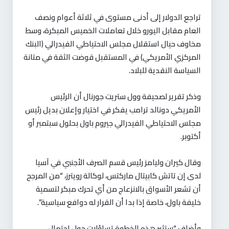
تراجع الدولار إلى أدنى مستوى في ثلاثة أعوام ونصف
العام مقابل اليورو خلال تعاملات الخميس المبكرة، وسط
مخاوف حيال استقلال مجلس الاحتياطي الفيدرالي (البنك
المركزي الأمريكي) في المستقبل قوضت الثقة في متانة
السياسة النقدية للبلاد.
وذكر تقرير لصحيفة وول ستريت جورنال أن الرئيس
الأمريكي دونالد ترامب يفكر في اختيار وإعلان بديل رئيس
مجلس الاحتياطي الفيدرالي جيروم باول بحلول سبتمبر أو
أكتوبر.
وقال كيران وليامز رئيس قسم الصرف الأجنبي في آسيا
لدى إن تاتش كابيتال ماركتس، لوكالة رويترز، “من المرجح
أن تشعر الأسواق بالانزعاج من أي تحرك مبكر لتسمية
خليفة باول، خاصة إذا بدا أن القرار له دوافع سياسية”.
وأضاف “ستثير هذه الخطوة تساؤلات حول احتمال