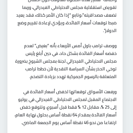
تقويض استقلالية مجلس الاحتياطي الفيدرالي، وربما
تضعف مصداقيته”،وتابع “إذا كان الأمر كذلك، فقد يعيد
ضبط توقعات أسعار الفائدة، ويؤدي لإعادة تقييم وضع
الدولار”.
ووصف ترامب باول أمس الأربعاء بأنه “بغيض” لعدم
خفضه أسعار الفائدة بشكل حاد، في حين أبلغ رئيس
مجلس الاحتياطي الفيدرالي لجنة بمجلس الشيوخ بضرورة
توخي الحذر بشأن السياسة النقدية لأن خطط ترامب
المتعلقة بالرسوم الجمركية تهدد بزيادة التضخم.
ورفعت الأسواق توقعاتها لخفض أسعار الفائدة في
الاجتماع المقبل لمجلس الاحتياطي الفيدرالي في يوليو
إلى 25 %، مقابل 12 % فقط قبل أسبوع، وتتوقع خفض
أسعار الفائدة بمقدار 64 نقطة أساس بحلول نهاية العام،
ارتفاعا من نحو 46 نقطة أساس يوم الجمعة الماضي.