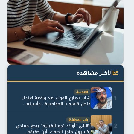
الأكثر مشاهدة
العدسة
1
شاب يصارع الموت بعد واقعة اعتداء
داخل كافيه بـ الحوامدية.. وأسرته...
باب المحافظ
2
أهالي "أولاد نجم القبلية" بنجع حمادي
يكسرون حاجز الصمت: أين حقيقة...