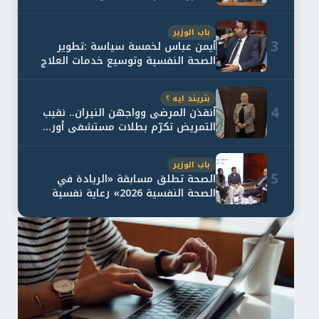
باب الوزير
3
أيمن عباس لخمسة سياسة :تطوير
الصحة النفسية وتوسيع خدمات العلاج
و...
بتريند ايه ؟
4
أنقذن المرضى وواجهن النيران.. نقيب
التمريض تكرّم بطلات مستشفى أور...
باب الوزير
5
الصحة تطلق مسابقة «الريادة في
الصحة النفسية 2026» رعاية نفسية
اف...