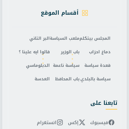
أقسام الموقع
المجلس بيتكلم
ملعب السياسة
البر التاني
دماغ احزاب
باب الوزير
قالوا ايه علينا ؟
قعدة سياسة
سياسة ناعمة
الدبلوماسي
سياسة بالبلدي
باب المحافظ
العدسة
تابعنا على
فيسبوك
إكس
انستغرام