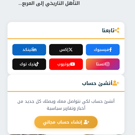
التأهل التاريخي إلى المربع...
«أرق
تابعنا
فيسبوك
إكس
لينكد
انستا
يوتيوب
تيك توك
أنشئ حساب
أنشئ حساب لكي نتواصل معك ويصلك كل جديد من
أخبار وتقارير سياسية
إنشاء حساب مجاني