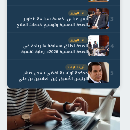
باب الوزير
3
أيمن عباس لخمسة سياسة :تطوير
الصحة النفسية وتوسيع خدمات العلاج
و...
باب الوزير
4
الصحة تطلق مسابقة «الريادة في
الصحة النفسية 2026» رعاية نفسية
اف...
بتريند ايه ؟
5
محكمة تونسية تقضي بسجن صهر
الرئيس الأسبق زين العابدين بن علي
لمدة...