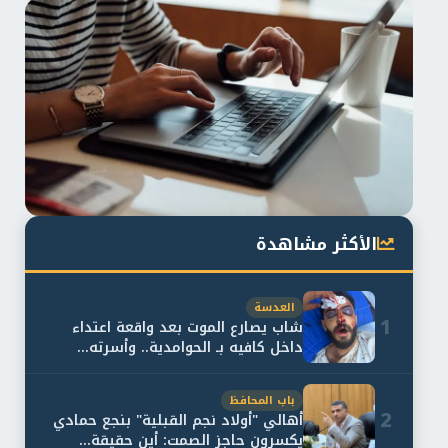
الأكثر مشاهدة
العدسة
1
شاب يصارع الموت بعد واقعة اعتداء
داخل كافيه بـ الحوامدية.. وأسرته...
باب المحافظ
2
أهالي "أولاد نجم القبلية" بنجع حمادي
يكسرون حاجز الصمت: أين حقيقة...