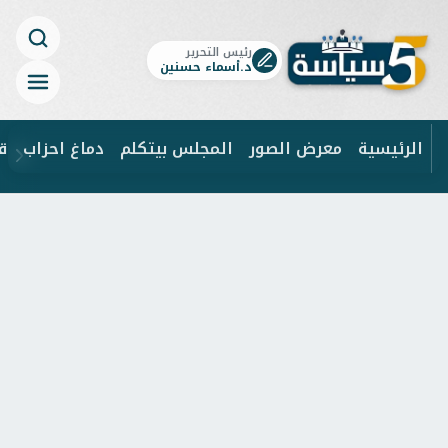
رئيس التحرير
د.أسماء حسنين
الرئيسية
معرض الصور
المجلس بيتكلم
دماغ احزاب
ق
ابحث