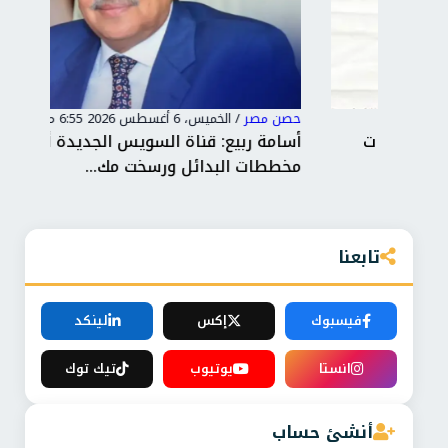
حصن مصر
/
الخميس، 6 أغسطس 2026 6:55 م
حصن
ت
أسامة ربيع: قناة السويس الجديدة أحبطت
الر
مخططات البدائل ورسخت مك...
الت
تابعنا
فيسبوك
إكس
لينكد
انستا
يوتيوب
تيك توك
أنشئ حساب