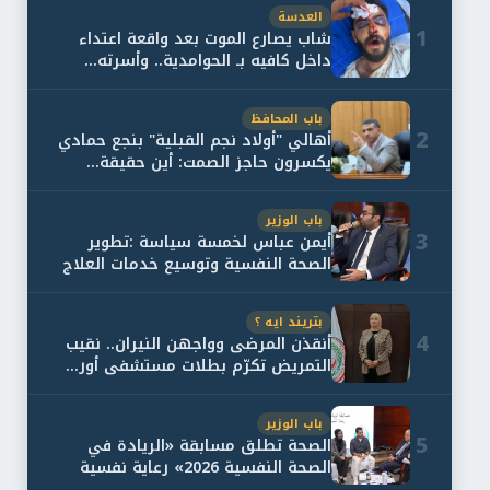
العدسة
1
شاب يصارع الموت بعد واقعة اعتداء
داخل كافيه بـ الحوامدية.. وأسرته...
باب المحافظ
2
أهالي "أولاد نجم القبلية" بنجع حمادي
يكسرون حاجز الصمت: أين حقيقة...
باب الوزير
3
أيمن عباس لخمسة سياسة :تطوير
الصحة النفسية وتوسيع خدمات العلاج
و...
بتريند ايه ؟
4
أنقذن المرضى وواجهن النيران.. نقيب
التمريض تكرّم بطلات مستشفى أور...
باب الوزير
5
الصحة تطلق مسابقة «الريادة في
الصحة النفسية 2026» رعاية نفسية
اف...