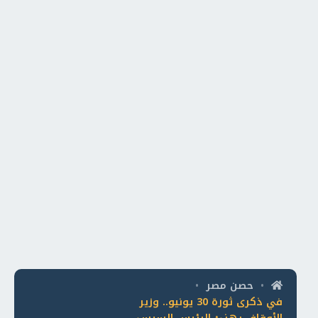
حصن مصر
•
•
في ذكرى ثورة 30 يونيو.. وزير