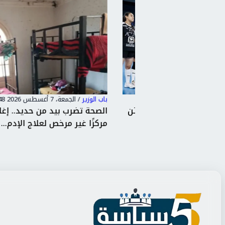
باب الوزير
/
الجمعة، 7 أغسطس 2026 7:48 م
ت منتخب مصر: قدمتن
الصحة تضرب بيد من حديد.. إغلاق 19
.
مركزًا غير مرخص لعلاج الإدم...