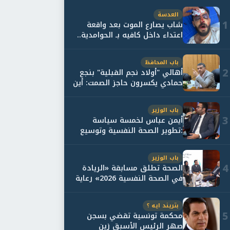
العدسة
1
شاب يصارع الموت بعد واقعة
اعتداء داخل كافيه بـ الحوامدية..
وأسرته...
باب المحافظ
2
أهالي "أولاد نجم القبلية" بنجع
حمادي يكسرون حاجز الصمت: أين
حقيقة...
باب الوزير
3
أيمن عباس لخمسة سياسة
:تطوير الصحة النفسية وتوسيع
خدمات العلاج و...
باب الوزير
4
الصحة تطلق مسابقة «الريادة
في الصحة النفسية 2026» رعاية
نفسية اف...
بتريند ايه ؟
5
محكمة تونسية تقضي بسجن
صهر الرئيس الأسبق زين