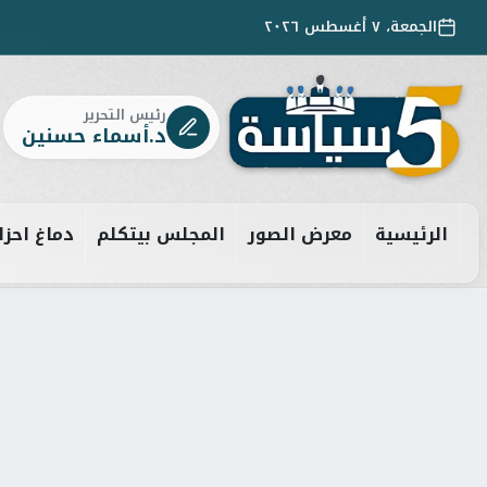
الجمعة، ٧ أغسطس ٢٠٢٦
رئيس التحرير
د.أسماء حسنين
الرئيسية
معرض الصور
المجلس بيتكلم
دماغ احزا