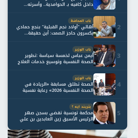
داخل كافيه بـ الحوامدية.. وأسرته...
باب المحافظ
2
أهالي "أولاد نجم القبلية" بنجع حمادي
يكسرون حاجز الصمت: أين حقيقة...
باب الوزير
3
أيمن عباس لخمسة سياسة :تطوير
الصحة النفسية وتوسيع خدمات العلاج
و...
باب الوزير
4
الصحة تطلق مسابقة «الريادة في
الصحة النفسية 2026» رعاية نفسية
اف...
بتريند ايه ؟
5
محكمة تونسية تقضي بسجن صهر
الرئيس الأسبق زين العابدين بن علي
لمدة...