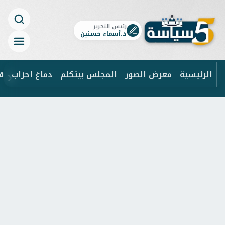
رئيس التحرير
د.أسماء حسنين
الرئيسية
معرض الصور
المجلس بيتكلم
دماغ احزاب
ق
ابحث