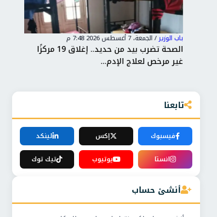
باب الوزير
/
الجمعة، 7 أغسطس 2026 7:48 م
باب 
داءً
الصحة تضرب بيد من حديد.. إغلاق 19 مركزًا
وزا
غير مرخص لعلاج الإدم...
بال
تابعنا
فيسبوك
إكس
لينكد
انستا
يوتيوب
تيك توك
أنشئ حساب