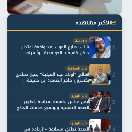
الأكثر مشاهدة
العدسة
1
شاب يصارع الموت بعد واقعة اعتداء
داخل كافيه بـ الحوامدية.. وأسرته...
باب المحافظ
2
أهالي "أولاد نجم القبلية" بنجع حمادي
يكسرون حاجز الصمت: أين حقيقة...
باب الوزير
3
أيمن عباس لخمسة سياسة :تطوير
الصحة النفسية وتوسيع خدمات العلاج
و...
باب الوزير
4
الصحة تطلق مسابقة «الريادة في