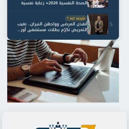
الصحة النفسية 2026» رعاية نفسية
اف...
بتريند ايه ؟
5
أنقذن المرضى وواجهن النيران.. نقيب
التمريض تكرّم بطلات مستشفى أور...