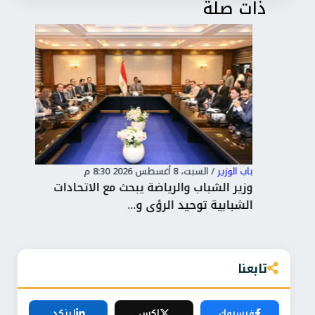
ذات صلة
باب الوزير
/
السبت، 8 أغسطس 2026 8:30 م
باب 
تخب
وزير الشباب والرياضة يبحث مع الاتحادات
وزي
الشبابية توحيد الرؤى و...
وال
تابعنا
فيسبوك
إكس
لينكد