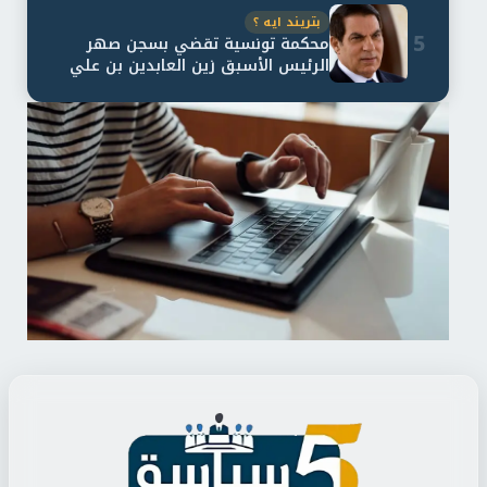
بتريند ايه ؟
5
محكمة تونسية تقضي بسجن صهر
الرئيس الأسبق زين العابدين بن علي
لمدة...