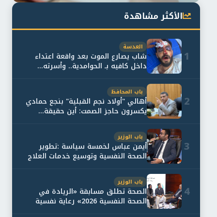
الأكثر مشاهدة
العدسة
1
شاب يصارع الموت بعد واقعة اعتداء
داخل كافيه بـ الحوامدية.. وأسرته...
باب المحافظ
2
أهالي "أولاد نجم القبلية" بنجع حمادي
يكسرون حاجز الصمت: أين حقيقة...
باب الوزير
3
أيمن عباس لخمسة سياسة :تطوير
الصحة النفسية وتوسيع خدمات العلاج
و...
باب الوزير
4
الصحة تطلق مسابقة «الريادة في
الصحة النفسية 2026» رعاية نفسية
اف...