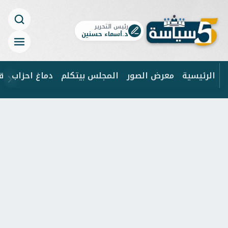
رئيس التحرير
د.أسماء حسنين
الرئيسية
معرض الصور
المجلس بيتكلم
دماغ احزاب
ق
ابحث