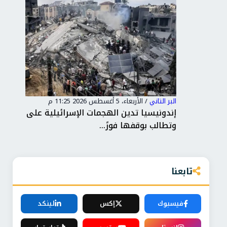
البر التاني
/
الأربعاء، 5 أغسطس 2026 11:25 م
البر 
عزيز
إندونيسيا تدين الهجمات الإسرائيلية على غزة
الخ
وتطالب بوقفها فورً...
الق
تابعنا
فيسبوك
إكس
لينكد