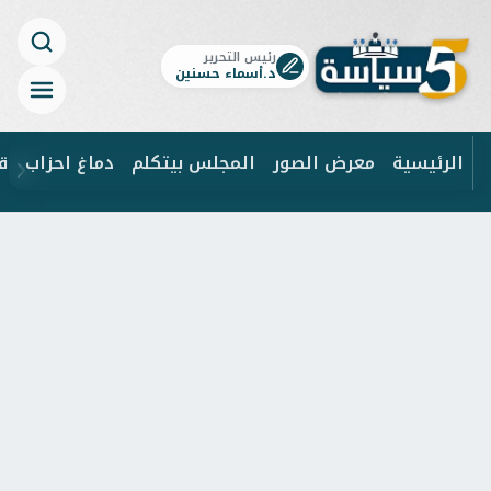
رئيس التحرير
د.أسماء حسنين
الرئيسية
معرض الصور
المجلس بيتكلم
دماغ احزاب
ق
ابحث