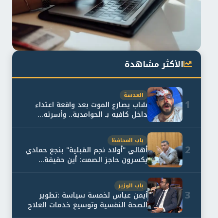
الأكثر مشاهدة
العدسة
1
شاب يصارع الموت بعد واقعة اعتداء
داخل كافيه بـ الحوامدية.. وأسرته...
باب المحافظ
2
أهالي "أولاد نجم القبلية" بنجع حمادي
يكسرون حاجز الصمت: أين حقيقة...
باب الوزير
3
أيمن عباس لخمسة سياسة :تطوير
الصحة النفسية وتوسيع خدمات العلاج
و...