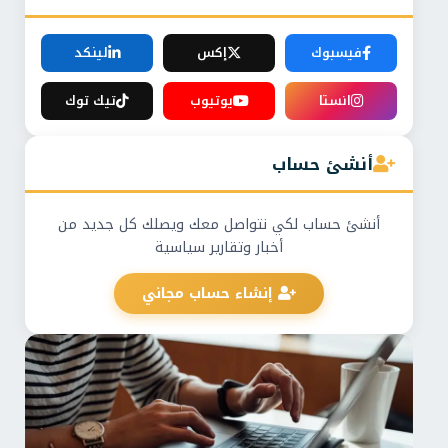
فيسبوك
إكس
لينكد
انستا
يوتيوب
تيك توك
أنشئ حساب
أنشئ حساب لكي نتواصل معك ويصلك كل جديد من
أخبار وتقارير سياسية
إنشاء حساب مجاني