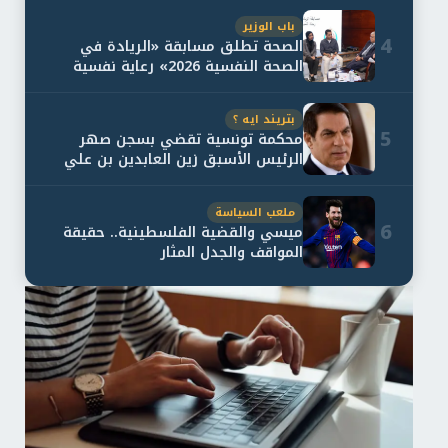
باب الوزير
4
الصحة تطلق مسابقة «الريادة في
الصحة النفسية 2026» رعاية نفسية
اف...
بتريند ايه ؟
5
محكمة تونسية تقضي بسجن صهر
الرئيس الأسبق زين العابدين بن علي
لمدة...
ملعب السياسة
6
ميسي والقضية الفلسطينية.. حقيقة
المواقف والجدل المثار