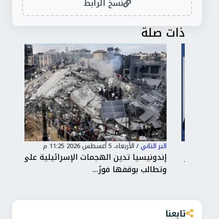
نسخ الرابط
ذات صلة
البر التاني
/
الأربعاء، 5 أغسطس 2026 11:25 م
البر 
عزيز
إندونيسيا تدين الهجمات الإسرائيلية على غزة
الخ
وتطالب بوقفها فورً...
الق
تابعنا