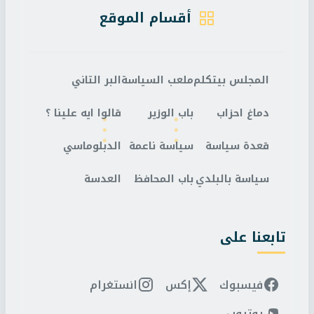
أقسام الموقع
المجلس بيتكلم
ملعب السياسة
البر التاني
دماغ احزاب
باب الوزير
قالوا ايه علينا ؟
قعدة سياسة
سياسة ناعمة
الدبلوماسي
سياسة بالبلدي
باب المحافظ
العدسة
تابعنا على
فيسبوك
إكس
انستغرام
يوتيوب