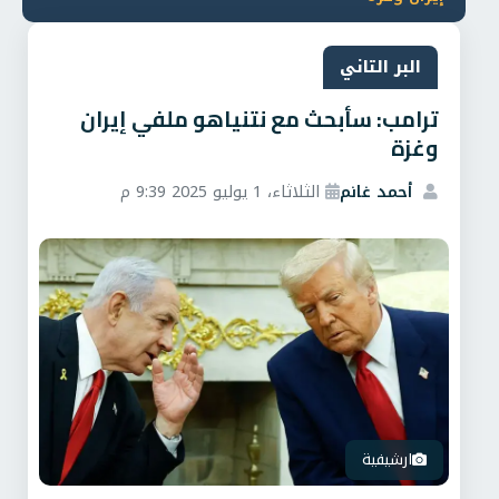
البر التاني
‌‏ترامب: سأبحث مع نتنياهو ملفي إيران
وغزة
أحمد غانم
الثلاثاء، 1 يوليو 2025 9:39 م
ارشيفية