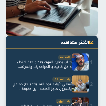
الأكثر مشاهدة
العدسة
1
شاب يصارع الموت بعد واقعة اعتداء
داخل كافيه بـ الحوامدية.. وأسرته...
باب المحافظ
2
أهالي "أولاد نجم القبلية" بنجع حمادي
يكسرون حاجز الصمت: أين حقيقة...
باب الوزير