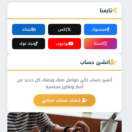
تابعنا
فيسبوك
إكس
لينكد
انستا
يوتيوب
تيك توك
أنشئ حساب
أنشئ حساب لكي نتواصل معك ويصلك كل جديد من
أخبار وتقارير سياسية
إنشاء حساب مجاني