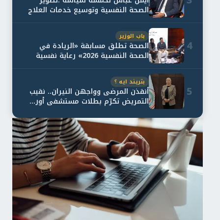
3
أيمن عباس لخمسة سياسة :تطوير
الصحة النفسية وتوسيع خدمات العلاج
و...
باب الوزير
4
الصحة تطلق مسابقة «الريادة في
الصحة النفسية 2026» رعاية نفسية
اف...
بتريند ايه ؟
5
أنقذن المرضى وواجهن النيران.. نقيب
التمريض تكرّم بطلات مستشفى أور...