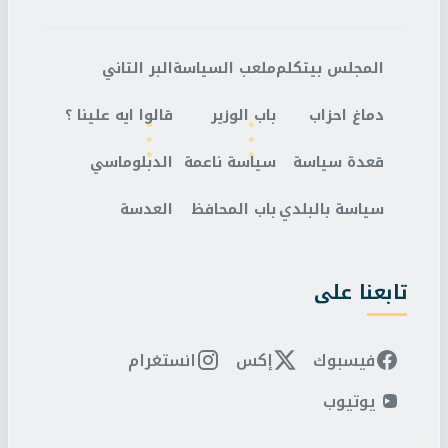
المجلس بيتكلم
ملعب السياسة
البر التاني
دماغ احزاب
باب الوزير
قالوا ايه علينا ؟
قعدة سياسة
سياسة ناعمة
الدبلوماسي
سياسة بالبلدي
باب المحافظ
العدسة
تابعنا على
فيسبوك
إكس
انستغرام
يوتيوب