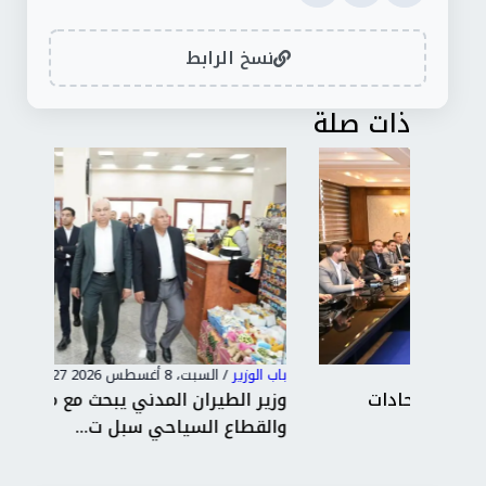
نسخ الرابط
ذات صلة
باب الوزير
/
السبت، 8 أغسطس 2026 7:27 م
باب 
وزير الطيران المدني يبحث مع محافظ مطروح
جوه
والقطاع السياحي سبل ت...
الش