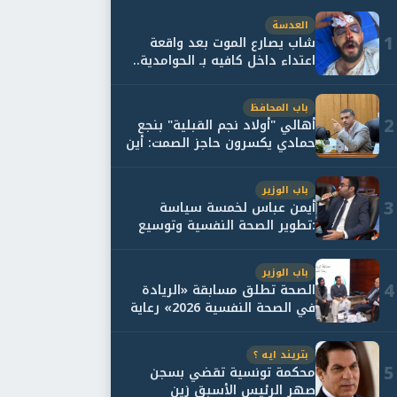
العدسة
1
شاب يصارع الموت بعد واقعة
اعتداء داخل كافيه بـ الحوامدية..
وأسرته...
باب المحافظ
2
أهالي "أولاد نجم القبلية" بنجع
حمادي يكسرون حاجز الصمت: أين
حقيقة...
باب الوزير
3
أيمن عباس لخمسة سياسة
:تطوير الصحة النفسية وتوسيع
خدمات العلاج و...
باب الوزير
4
الصحة تطلق مسابقة «الريادة
في الصحة النفسية 2026» رعاية
نفسية اف...
بتريند ايه ؟
5
محكمة تونسية تقضي بسجن
صهر الرئيس الأسبق زين