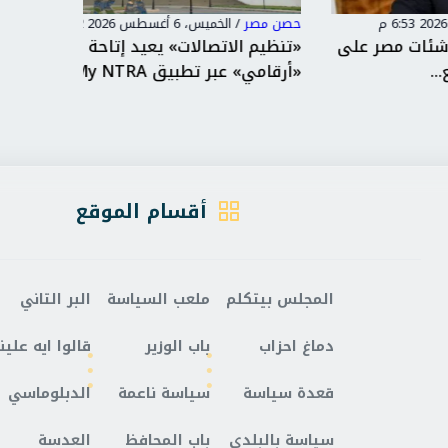
حصن مصر
/
الخميس، 6 أغسطس 2026 6:42 م
حصن مصر
على
«تنظيم الاتصالات» يعيد إتاحة خدمة
في ذكرى
«أرقامي» عبر تطبيق My NTRA...
مصر يجد
أقسام الموقع
المجلس بيتكلم
ملعب السياسة
البر التاني
دماغ احزاب
باب الوزير
قالوا ايه علينا
قعدة سياسة
سياسة ناعمة
الدبلوماسي
سياسة بالبلدي
باب المحافظ
العدسة