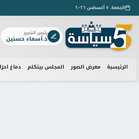
الجمعة، ٧ أغسطس ٢٠٢٦
رئيس التحرير
د.أسماء حسنين
الرئيسية
معرض الصور
المجلس بيتكلم
دماغ احزا