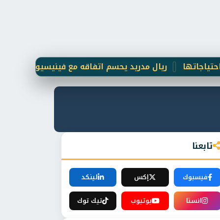
تها
ريال مدريد يحسم اتفاقه مع فينيسيوس جونيور حتى 2031
تابعنا
فيسبوك
إكس
لينكد
انستا
يوتيوب
تيك توك