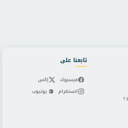
/
الخميس، 6 أغسطس 2026 5:27 م
حصن مصر
/
الخميس، 6 أغسطس 2026 4:39 م
 قناة السويس الجديدة..عمال
وزارة الداخلية تفتح باب 
دون العهد للرئيس الس...
2027.. بدء تلقي الط...
تابعنا على
فيسبوك
إكس
انستغرام
يوتيوب
 ؟