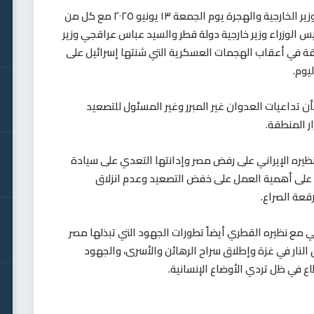
جرى اتصالان هاتفيان بين د. بدر عبد العاطي وزير الخارجية والهجرة يوم الجمعة ١٣ يونيو ٢٠٢٥ مع كل من
س الوزراء وزير خارجية دولة قطر والسيد عباس عراقجي وزير
نطقة في أعقاب الهجمات العسكرية التي شنتها إسرائيل على
ليوم
.
شأن تداعيات العدوان غير المبرر وغير المسئول للتصعيد
ر المنطقة
.
نظيره الإيراني على رفض مصر وإدانتها التعدي على سيادة
ا على أهمية العمل على خفض التصعيد وعدم انزلاق
قعة الصراع
.
ي مع نظيره القطري أيضاً تطورات الجهود التي تبذلها مصر
النار في غزة وإطلاق سراح الرهائن والأسرى، والجهود
اع في ظل تردي الأوضاع الإنسانية
.