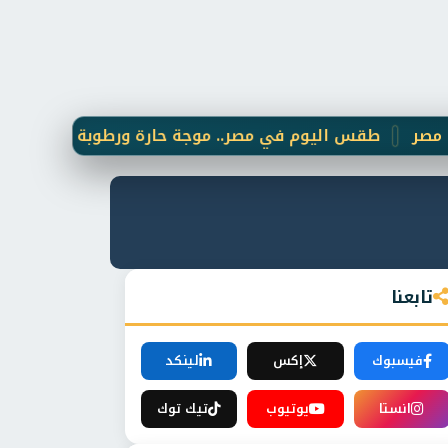
طقس اليوم في مصر.. موجة حارة ورطوبة مرتفعة واضطراب في
تابعنا
فيسبوك
إكس
لينكد
انستا
يوتيوب
تيك توك