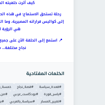
كيف أثرت خلفيته ا
رحلة تستحق الاستماع: في هذه الح
إلى كواليس قراراته المصيرية، وما ا
هي الرؤية ا
📍 استمع إلى الحلقة الآن على جم
نجاح مختلفة...
الكلمات المفتاحية
#قعدة_سياسة
#قصة_نجاح
خمسة_س
#ياسر_قورة
#بودكاست_عربي
#من_
#تغيير_المسار
#سياسة_بالعربي
#ب