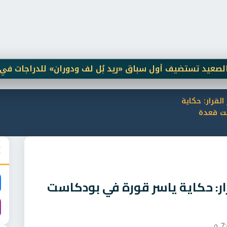
ضيف أول سباق «ريد بُل لف ودوران» للدراجات في مصر
لقرار: حكاية
ت قعدة
رار: حكاية ياسر قورة في بودكاست