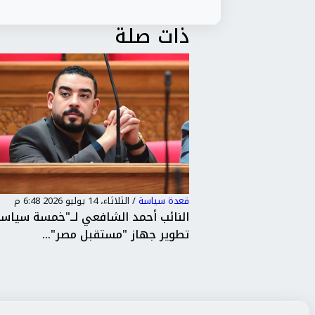
ذات صلة
قعدة سياسة
/
الثلاثاء، 14 يوليو 2026 6:48 م
قعدة سياسة”:
النائب أحمد الشافعي لــ"خمسة سياسة
أفريقيا...
تطوير جهاز "مستقبل مصر"...