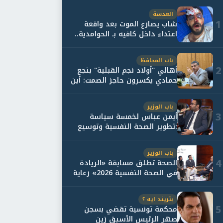
العدسة
1
شاب يصارع الموت بعد واقعة
اعتداء داخل كافيه بـ الحوامدية..
وأسرته...
باب المحافظ
2
أهالي "أولاد نجم القبلية" بنجع
حمادي يكسرون حاجز الصمت: أين
حقيقة...
باب الوزير
3
أيمن عباس لخمسة سياسة
:تطوير الصحة النفسية وتوسيع
خدمات العلاج و...
باب الوزير
4
الصحة تطلق مسابقة «الريادة
في الصحة النفسية 2026» رعاية
نفسية اف...
بتريند ايه ؟
5
محكمة تونسية تقضي بسجن
صهر الرئيس الأسبق زين