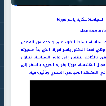
السياسة: حكاية ياسر قورة!
ت/ فاطمة عماد
 سياسة، نسلط الضوء على واحدة من القصص
 وهي قصة الدكتور ياسر قورة، الذي بدأ مسيرته
 بالكامل لينتقل إلى عالم السياسة. تتناول
جال الهندسة، مرورًا بقراره الجريء بالسفر إلى
طه في المشهد السياسي المصري وتأثيره فيه.