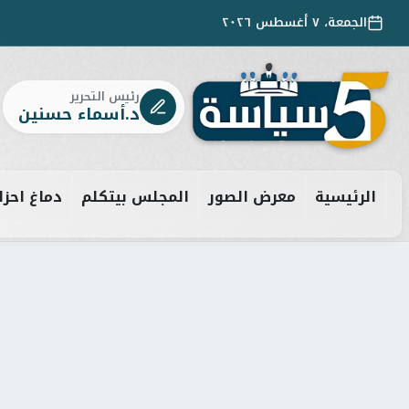
الجمعة، ٧ أغسطس ٢٠٢٦
رئيس التحرير
د.أسماء حسنين
الرئيسية
معرض الصور
المجلس بيتكلم
دماغ احزا