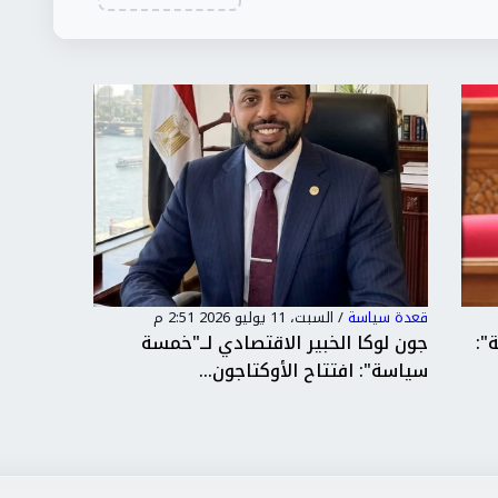
قعدة سياسة
/
السبت، 11 يوليو 2026 2:51 م
قعدة سيا
":
جون لوكا الخبير الاقتصادي لــ"خمسة
نقيب مه
سياسة": افتتاح الأوكتاجون...
مدرسة ح