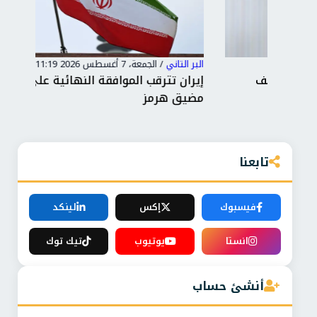
البر التاني
/
الجمعة، 7 أغسطس 2026 11:19 م
البر 
إيران تترقب الموافقة النهائية على اتفاق فتح
توغ
مضيق هرمز
ونص
تابعنا
فيسبوك
إكس
لينكد
انستا
يوتيوب
تيك توك
أنشئ حساب