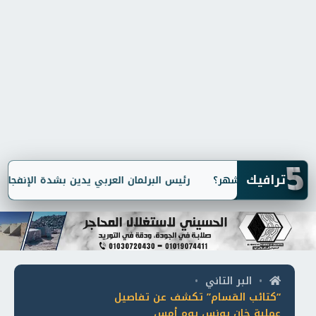
5
ترافيك
رئيس البرلمان العربي يدين بشدة الإنفجار الإ
البر التاني
•
•
“كتائب القسام” تكشف عن تفاصيل
عملية خان يونس يوم أمس