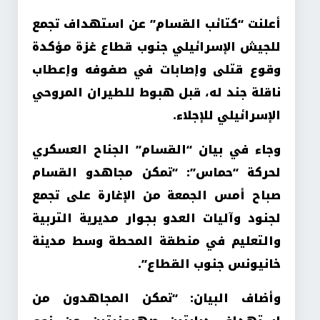
أعلنت “كتائب القسام” عن استهداف تجمع
للجيش الإسرائيلي جنوب قطاع غزة مؤكدة
وقوع قتلى وإصابات في صفوفه وإعطاب
ناقلة جند له، قبل هبوط للطيران المروحي
الإسرائيلي للإجلاء.
وجاء في بيان “القسام” الجناح العسكري
لحركة “حماس”: “تمكن مجاهدو القسام
صباح أمس الجمعة من الإغارة على تجمع
لجنود وآليات العدو بجوار مديرية التربية
والتعليم في منطقة المحطة وسط مدينة
خانيونس جنوب القطاع”.
وأضاف البيان: “تمكن المجاهدون من