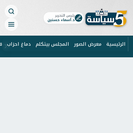
رئيس التحرير
د.أسماء حسنين
الرئيسية
معرض الصور
المجلس بيتكلم
دماغ احزاب
ق
ابحث