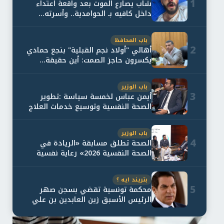
1
شاب يصارع الموت بعد واقعة اعتداء
داخل كافيه بـ الحوامدية.. وأسرته...
باب المحافظ
2
أهالي "أولاد نجم القبلية" بنجع حمادي
يكسرون حاجز الصمت: أين حقيقة...
باب الوزير
3
أيمن عباس لخمسة سياسة :تطوير
الصحة النفسية وتوسيع خدمات العلاج
و...
باب الوزير
4
الصحة تطلق مسابقة «الريادة في
الصحة النفسية 2026» رعاية نفسية
اف...
بتريند ايه ؟
5
محكمة تونسية تقضي بسجن صهر
الرئيس الأسبق زين العابدين بن علي
لمدة...