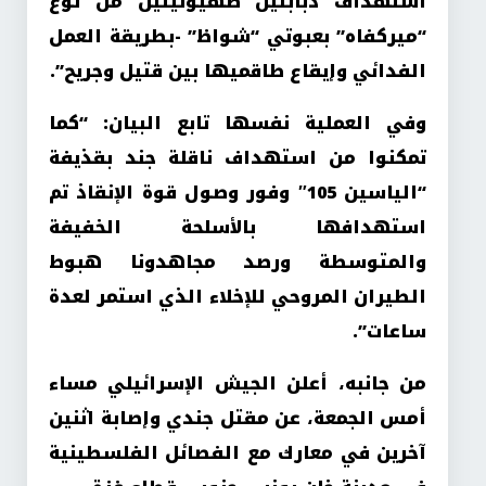
استهداف دبابتين صهيونيتين من نوع
“ميركفاه” بعبوتي “شواظ” -بطريقة العمل
الفدائي وإيقاع طاقميها بين قتيل وجريح”.
وفي العملية نفسها تابع البيان: “كما
تمكنوا من استهداف ناقلة جند بقذيفة
“الياسين 105″ وفور وصول قوة الإنقاذ تم
استهدافها بالأسلحة الخفيفة
والمتوسطة ورصد مجاهدونا هبوط
الطيران المروحي للإخلاء الذي استمر لعدة
ساعات”.
من جانبه، أعلن الجيش الإسرائيلي مساء
أمس الجمعة، عن مقتل جندي وإصابة اثنين
آخرين في معارك مع الفصائل الفلسطينية