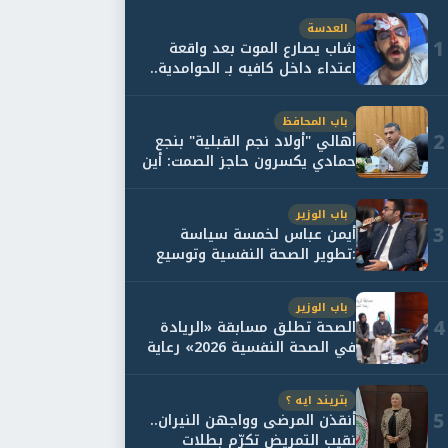
العدسة
1
شاب يصارع الموت بعد واقعة
اعتداء داخل كافيه بـ الحوامدية..
وأسرته...
باب المحافظ
2
أهالي "أولاد نجم القبلية" بنجع
حمادي يكسرون حاجز الصمت: أين
حقيقة...
باب الوزير
3
أيمن عباس لخمسة سياسة
:تطوير الصحة النفسية وتوسيع
خدمات العلاج و...
باب الوزير
4
الصحة تطلق مسابقة «الريادة
في الصحة النفسية 2026» رعاية
نفسية اف...
بتريند ايه ؟
5
أنقذن المرضى وواجهن النيران..
نقيب التمريض تكرّم بطلات