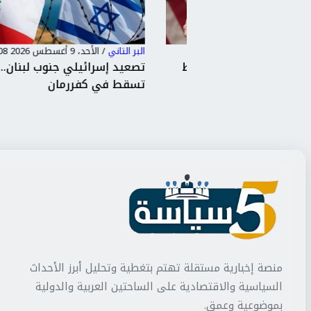
البر التاني
/
الأحد، 9 أغسطس 2026 12:08 ص
ي: سنواصل الضغط
تصعيد إسرائيلي جنوب لبنان.. مسيّرة
ار آمن...
تسقط في كفررمان
منصة إخبارية مستقلة تهتم بتغطية وتحليل أبرز الأحداث
السياسية والاقتصادية على الساحتين العربية والدولية
بموضوعية وعمق.