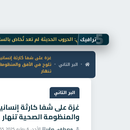
5
ترافيك
نهى الجندي: الحروب الحديثة لم تعد تُخاض بالسلاح.. «ال
غزة على شفا كارثة إنسانية.
البر التاني
تلوح في الأفق والمنظومة 
•
•
تنهار
البر التاني
غزة على شفا كارثة إنسانية
والمنظومة الصحية تنهار
مصطفى صابر
الأحد، 6 يوليو 2025 2:55 م