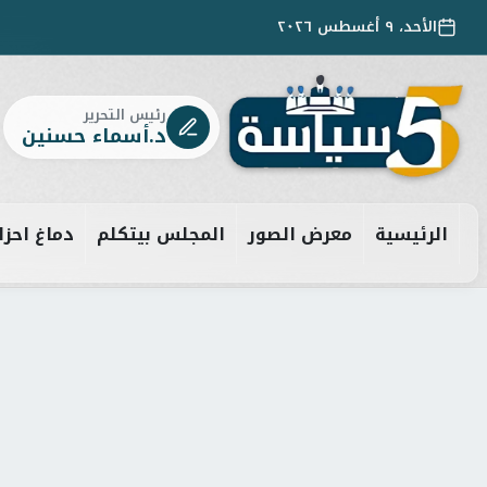
الأحد، ٩ أغسطس ٢٠٢٦
رئيس التحرير
د.أسماء حسنين
الرئيسية
معرض الصور
المجلس بيتكلم
دماغ احزا