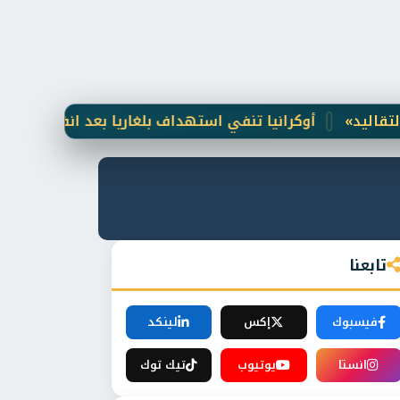
أوكرانيا تنفي استهداف بلغاريا بعد انفجار مسيّرة قرب خط 
تابعنا
فيسبوك
إكس
لينكد
انستا
يوتيوب
تيك توك