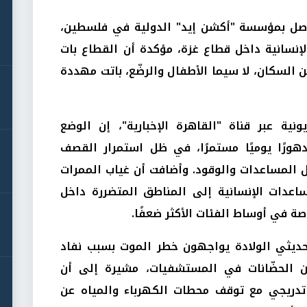
اصل بمؤسسة "أكشن إيد" الدولية في فلسطين،
إنسانية داخل قطاع غزة، مؤكدة أن القطاع بات
ن السكان، لا سيما الأطفال والرضّع، باتت مهددة
نية عبر قناة "القاهرة الإخبارية"، إن الوضع
رًا يوميًا مستمرًا، في ظل استمرار القصف
ول المساعدات والوقود. وأضافت أن غياب الممرات
اعدات الإنسانية إلى المناطق المتضررة داخل
صة في أوساط الفئات الأكثر ضعفًا.
ديثي الولادة يواجهون خطر الموت بسبب نفاد
ن الحضّانات في المستشفيات، مشيرة إلى أن
تدريجي مع توقف محطات الكهرباء والمياه عن