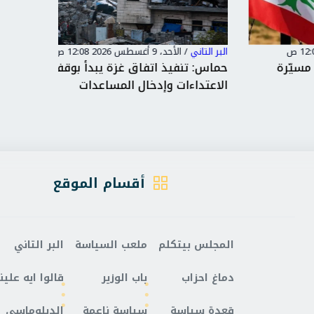
البر التاني
/
الأحد، 9 أغسطس 2026 12:08 ص
البر التاني
حماس: تنفيذ اتفاق غزة يبدأ بوقف
الاعتداءات وإدخال المساعدات
مبنى مد
أقسام الموقع
المجلس بيتكلم
ملعب السياسة
البر التاني
دماغ احزاب
باب الوزير
قالوا ايه علينا
قعدة سياسة
سياسة ناعمة
الدبلوماسي