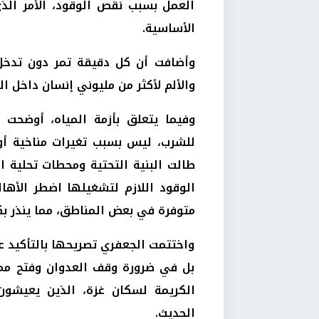
العمل بسبب نقص الوقود، الأمر ال
الأساسية.
وأضافت أن كل دقيقة تمر دون تدخل
والألم لأكثر من مليوني إنسان داخل ا
وفيما يتعلق بأزمة المياه، أوضحت 
للشرب، ليس بسبب تغيرات مناخية أو
طالت البنية التحتية ومحطات تحلية ا
الوقود اللازم لتشغيلها اضطر الأه
متوفرة في بعض المناطق، مما ينذر بك
واختتمت الجعفري تصريحها بالتأكيد 
بل في ضرورة وقف العدوان وفتح ممرا
الكريمة لسكان غزة، الذين يعيشون 
الحديث.