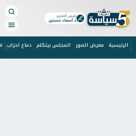
رئيس التحرير
د.أسماء حسنين
الرئيسية
معرض الصور
المجلس بيتكلم
دماغ احزاب
ق
ابحث