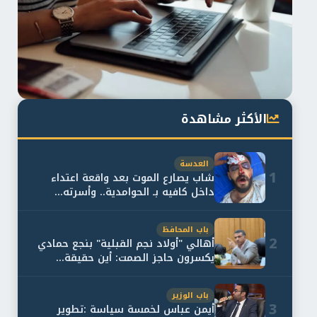
الأكثر مشاهدة
العدسة
1
شاب يصارع الموت بعد واقعة اعتداء
داخل كافيه بـ الحوامدية.. وأسرته...
باب المحافظ
2
أهالي "أولاد نجم القبلية" بنجع حمادي
يكسرون حاجز الصمت: أين حقيقة...
باب الوزير
3
أيمن عباس لخمسة سياسة :تطوير