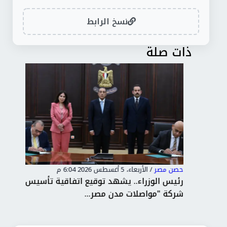
نسخ الرابط
ذات صلة
حصن مصر
/
الأربعاء، 5 أغسطس 2026 6:04 م
حصن
 شمال
رئيس الوزراء.. يشهد توقيع اتفاقية تأسيس
"ال
شركة "مواصلات مدن مصر...
إتق