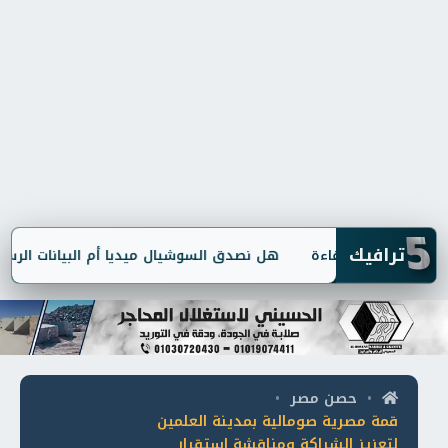
5
ترافيك
هل نصدق السوشيال ميديا أم البيانات الرسمية؟.. 
حصن مصر
•
•
قمة مصرية صومالية بمدينة العلمين
لتعزيز الشراكة ومناقشة استقرار