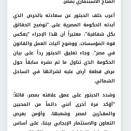
المناخ الاستثماري بمصر.
أعرب خلف الحبتور عن سعادته بالحرص الذي
أبدته الحكومة المصرية على "توضيح الحقائق
بكل شفافية"، معتبراً أن هذا الإجراء "يعكس
قوة المؤسسات، ووضوح آليات العمل والقانون
في مصر". وجاء تعليق الحبتور رداً على بيان
الحكومة الذي تناول ما تم نشره سابقاً حول
عرض قطعة أرض عليه لشرائها في الساحل
الشمالي.
وشدد الحبتور على عمق علاقته بمصر، قائلاً:
"أؤكد مرة أخرى أنني دائماً من المحبين
والمقدّرين لمصر وشعبها، وأؤمن بفرص
التعاون والاستثمار الإيجابي بيننا، على أساس