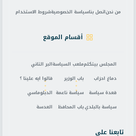
من نحن
اتصل بنا
سياسة الخصوصية
شروط الاستخدام
أقسام الموقع
المجلس بيتكلم
ملعب السياسة
البر التاني
دماغ احزاب
باب الوزير
قالوا ايه علينا ؟
قعدة سياسة
سياسة ناعمة
الدبلوماسي
سياسة بالبلدي
باب المحافظ
العدسة
تابعنا على