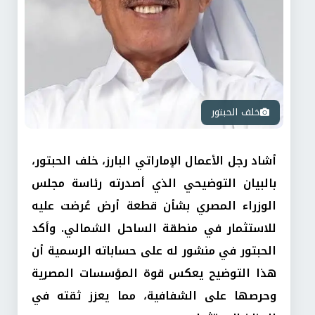
خلف الحبتور
أشاد رجل الأعمال الإماراتي البارز، خلف الحبتور،
بالبيان التوضيحي الذي أصدرته رئاسة مجلس
الوزراء المصري بشأن قطعة أرض عُرضت عليه
للاستثمار في منطقة الساحل الشمالي. وأكد
الحبتور في منشور له على حساباته الرسمية أن
هذا التوضيح يعكس قوة المؤسسات المصرية
وحرصها على الشفافية، مما يعزز ثقته في