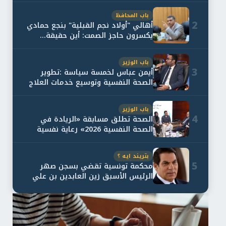
باب المحافظ
2
أهالي "أولاد نجم القبلية" بنجع حمادي
يكسرون حاجز الصمت: أين حقيقة...
باب الوزير
3
أيمن عباس لخمسة سياسة :تطوير
الصحة النفسية وتوسيع خدمات العلاج
و...
باب الوزير
4
الصحة تطلق مسابقة «الريادة في
الصحة النفسية 2026» رعاية نفسية
اف...
بتريند ايه ؟
5
محكمة تونسية تقضي بسجن صهر
الرئيس الأسبق زين العابدين بن علي
لمدة...