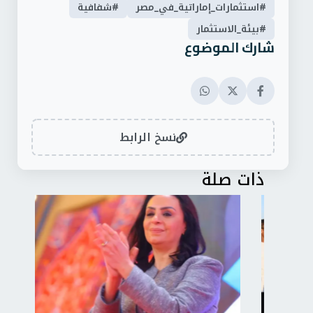
#استثمارات_إماراتية_في_مصر
#شفافية
#بيئة_الاستثمار
شارك الموضوع
نسخ الرابط
ذات صلة