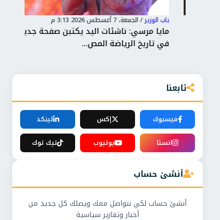
باب الوزير
/
الجمعة، 7 أغسطس 2026 3:13 م
باب 
مايا مرسي: ناشئات اليد يكتبن صفحة جديدة
في تاريخ الرياضة المص...
يقت
تابعنا
فيسبوك
إكس
لينكد
انستا
يوتيوب
تيك توك
أنشئ حساب
أنشئ حساب لكي نتواصل معك ويصلك كل جديد من
أخبار وتقارير سياسية