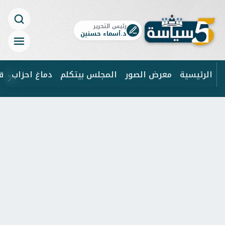
رئيس التحرير
د.أسماء حسنين
الرئيسية
معرض الصور
المجلس بيتكلم
دماغ احزاب
ق
ابحث