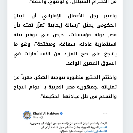
من الاحترام المتبادل، والوضوح، والثقة".
واعتبر رجل الأعمال الإماراتي أن البيان
الحكومي يمثل "رسالة إيجابية تعزّز ثقته بأن
مصر دولة مؤسسات، تحرص على توفير بيئة
استثمارية عادلة، شفافة، ومنفتحة"، وهو ما
يشجع على ضخ المزيد من الاستثمارات في
السوق المصري الواعد.
واختتم الحبتور منشوره بتوجيه الشكر، معرباً عن
تمنياته لجمهورية مصر العربية بـ "دوام النجاح
والتقدم في ظل قيادتها الحكيمة".