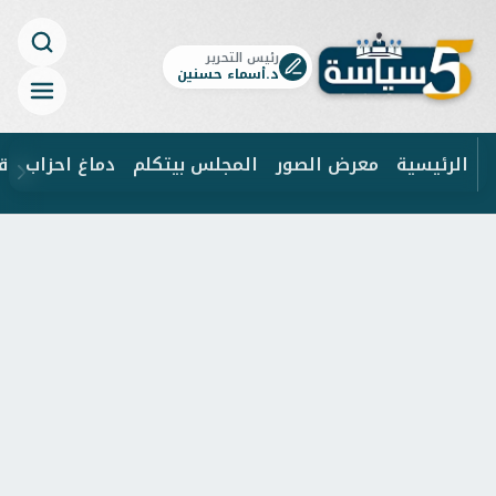
رئيس التحرير
د.أسماء حسنين
الرئيسية
معرض الصور
المجلس بيتكلم
دماغ احزاب
ق
ابحث