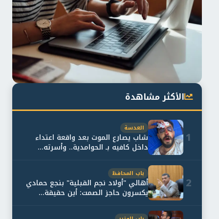
الأكثر مشاهدة
العدسة
1
شاب يصارع الموت بعد واقعة اعتداء
داخل كافيه بـ الحوامدية.. وأسرته...
باب المحافظ
2
أهالي "أولاد نجم القبلية" بنجع حمادي
يكسرون حاجز الصمت: أين حقيقة...
باب الوزير