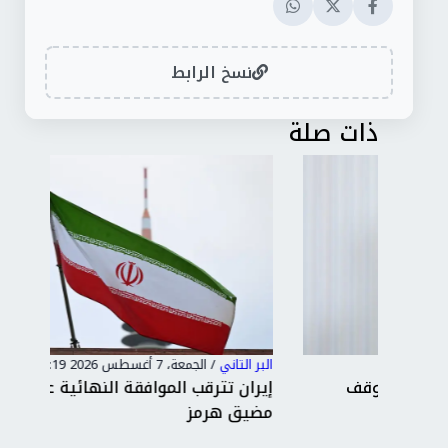
نسخ الرابط
ذات صلة
البر التاني
/
الجمعة، 7 أغسطس 2026 11:19 م
البر 
إيران تترقب الموافقة النهائية على اتفاق فتح
توغ
مضيق هرمز
ونص