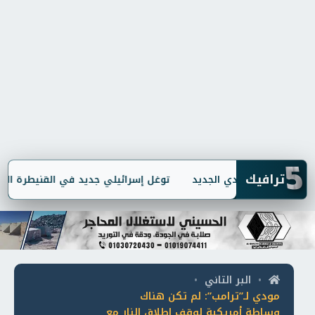
5
ترافيك
توغل إسرائيلي جديد في القنيطرة السوري
البر التاني
•
•
مودي لـ”ترامب”: لم تكن هناك
وساطة أمريكية لوقف إطلاق النار مع