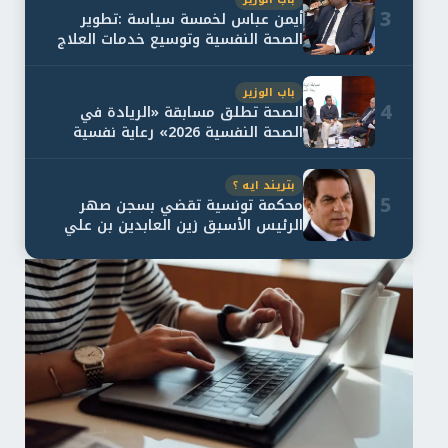
3
أيمن عباس لخمسة سياسة :تطوير
الصحة النفسية وتوسيع خدمات العلاج
و...
باب الوزير
4
الصحة تطلق مسابقة «الريادة في
الصحة النفسية 2026» رعاية نفسية
اف...
بتريند ايه ؟
5
محكمة تونسية تقضي بسجن صهر
الرئيس الأسبق زين العابدين بن علي
لمدة...