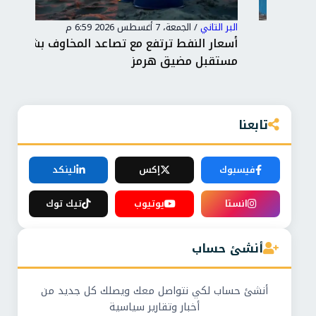
البر التاني
/
الجمعة، 7 أغسطس 2026 6:59 م
البر 
أسعار النفط ترتفع مع تصاعد المخاوف بشأن
ترا
مستقبل مضيق هرمز
لإن
تابعنا
فيسبوك
إكس
لينكد
انستا
يوتيوب
تيك توك
أنشئ حساب
أنشئ حساب لكي نتواصل معك ويصلك كل جديد من
أخبار وتقارير سياسية