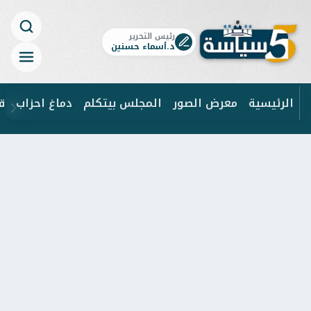
رئيس التحرير
د.أسماء حسنين
الرئيسية
معرض الصور
المجلس بيتكلم
دماغ احزاب
ق
ابحث