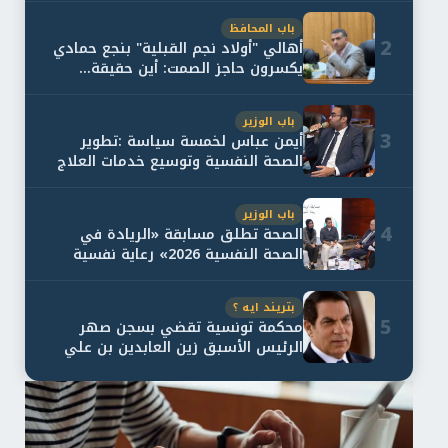
باب المحافظ
2
أهالي "أولاد نجم القبلية" بنجع حمادي
يكسرون حاجز الصمت: أين حقيقة...
باب الوزير
3
أيمن عباس لخمسة سياسة :تطوير
الصحة النفسية وتوسيع خدمات العلاج
و...
باب الوزير
4
الصحة تطلق مسابقة «الريادة في
الصحة النفسية 2026» رعاية نفسية
اف...
بتريند ايه ؟
5
محكمة تونسية تقضي بسجن صهر
الرئيس الأسبق زين العابدين بن علي
لمدة...