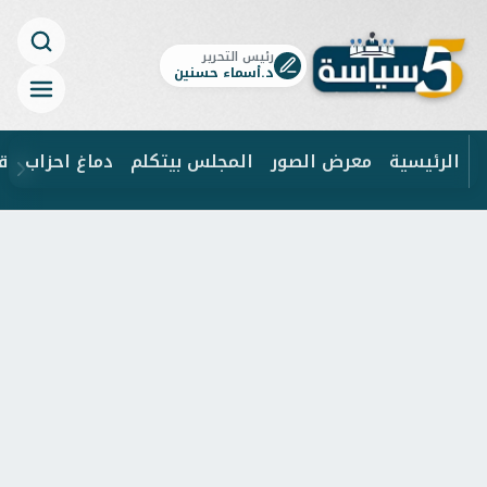
رئيس التحرير
د.أسماء حسنين
الرئيسية
معرض الصور
المجلس بيتكلم
دماغ احزاب
ق
ابحث