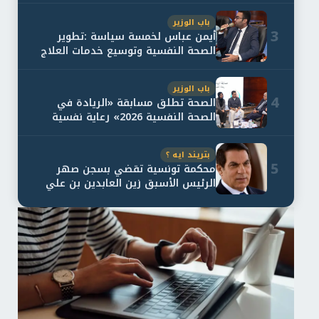
باب الوزير
3
أيمن عباس لخمسة سياسة :تطوير
الصحة النفسية وتوسيع خدمات العلاج
و...
باب الوزير
4
الصحة تطلق مسابقة «الريادة في
الصحة النفسية 2026» رعاية نفسية
اف...
بتريند ايه ؟
5
محكمة تونسية تقضي بسجن صهر
الرئيس الأسبق زين العابدين بن علي
لمدة...