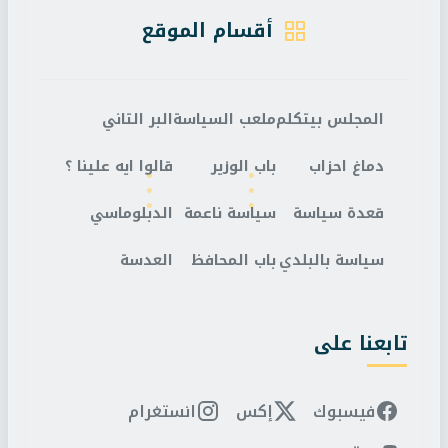
أقسام الموقع
المجلس بيتكلم
ملعب السياسة
البر التاني
دماغ احزاب
باب الوزير
قالوا ايه علينا ؟
قعدة سياسة
سياسة ناعمة
الدبلوماسي
سياسة بالبلدي
باب المحافظ
العدسة
تابعنا على
فيسبوك
إكس
انستغرام