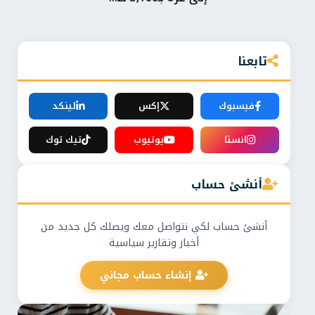
تابعنا
فيسبوك
إكس
لينكد
انستا
يوتيوب
تيك توك
أنشئ حساب
أنشئ حساب لكي نتواصل معك ويصلك كل جديد من
أخبار وتقارير سياسية
إنشاء حساب مجاني