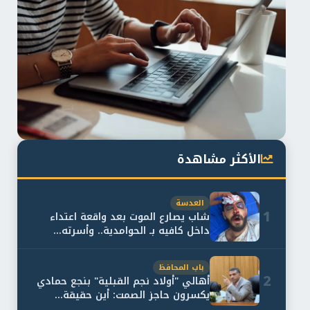
الأكثر مشاهدة
العدسة
1
شاب يصارع الموت بعد واقعة اعتداء
داخل كافيه بـ الحوامدية.. وأسرته...
باب المحافظ
2
أهالي "أولاد نجم القبلية" بنجع حمادي
يكسرون حاجز الصمت: أين حقيقة...