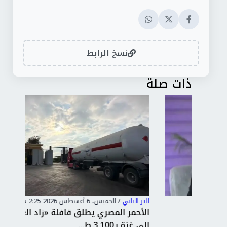
نسخ الرابط
ذات صلة
البر التاني
/
الخميس، 6 أغسطس 2026 2:25 م
البر 
الأحمر المصري يطلق قافلة «زاد العزة» الـ251
جرح
إلى غزة بـ3,100 ط...
روس