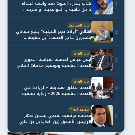
1
شاب يصارع الموت بعد واقعة اعتداء
داخل كافيه بـ الحوامدية.. وأسرته...
باب المحافظ
2
أهالي "أولاد نجم القبلية" بنجع حمادي
يكسرون حاجز الصمت: أين حقيقة...
باب الوزير
3
أيمن عباس لخمسة سياسة :تطوير
الصحة النفسية وتوسيع خدمات العلاج
و...
باب الوزير
4
الصحة تطلق مسابقة «الريادة في
الصحة النفسية 2026» رعاية نفسية
اف...
بتريند ايه ؟
5
محكمة تونسية تقضي بسجن صهر
الرئيس الأسبق زين العابدين بن علي
لمدة...