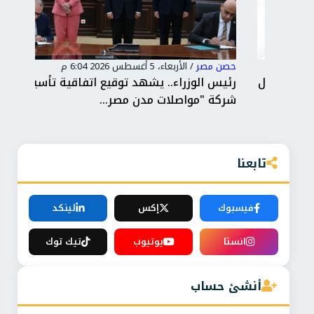
حصن مصر
/
الأربعاء، 5 أغسطس 2026 6:04 م
حصن
 شمال
رئيس الوزراء.. يشهد توقيع اتفاقية تأسيس
"ال
شركة "مواصلات مدن مصر...
إتق
تابعنا
فيسبوك
إكس
لينكد
انستا
يوتيوب
تيك توك
أنشئ حساب