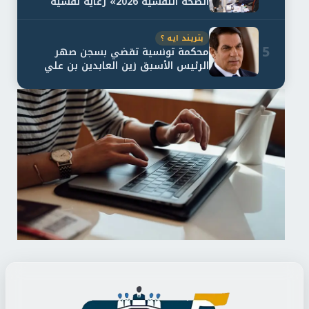
الصحة النفسية 2026» رعاية نفسية
اف...
بتريند ايه ؟
5
محكمة تونسية تقضي بسجن صهر
الرئيس الأسبق زين العابدين بن علي
لمدة...