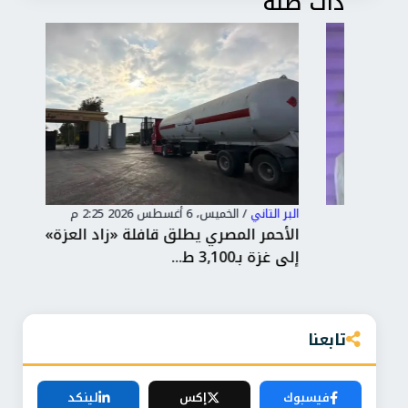
ذات صلة
البر التاني
/
الخميس، 6 أغسطس 2026 2:25 م
البر 
الأحمر المصري يطلق قافلة «زاد العزة» الـ251
جرح
إلى غزة بـ3,100 ط...
روس
تابعنا
فيسبوك
إكس
لينكد