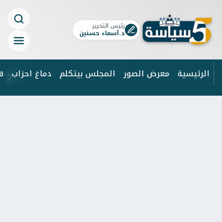
رئيس التحرير
د.أسماء حسنين
الرئيسية
معرض الصور
المجلس بيتكلم
دماغ احزاب
ق
ابحث