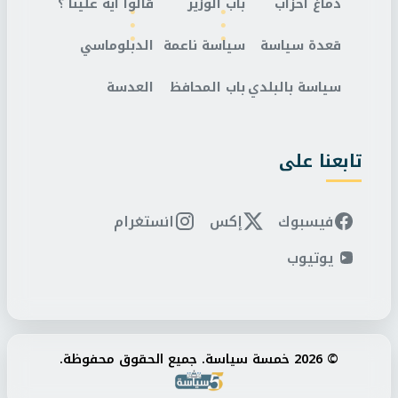
دماغ احزاب
باب الوزير
قالوا ايه علينا ؟
قعدة سياسة
سياسة ناعمة
الدبلوماسي
سياسة بالبلدي
باب المحافظ
العدسة
تابعنا على
فيسبوك
إكس
انستغرام
يوتيوب
© 2026 خمسة سياسة. جميع الحقوق محفوظة.