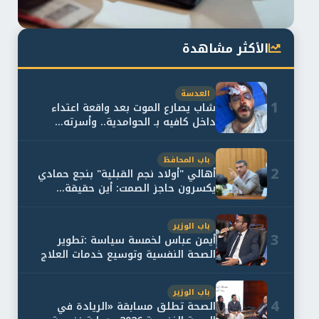
الأكثر مشاهدة
العدسة
1
شاب يصارع الموت بعد واقعة اعتداء
داخل كافيه بـ الحوامدية.. وأسرته...
باب المحافظ
2
أهالي "أولاد نجم القبلية" بنجع حمادي
يكسرون حاجز الصمت: أين حقيقة...
باب الوزير
3
أيمن عباس لخمسة سياسة :تطوير
الصحة النفسية وتوسيع خدمات العلاج
و...
باب الوزير
4
الصحة تطلق مسابقة «الريادة في