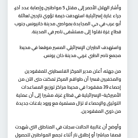
وأشار الهلال الأحمر إلى مقتل 5 مواطنين وإصابة عدد آخر،
جراء غارة إسرائيلية استهدفت خيمة تؤوي نازحين لعائلة
أبو عرب في حي المجايدة بمواصي مدينة خانيونس جنوب
قطاع غزة نقلوا إلى مستشفى ناصر في المدينة.
واستهدف الطيران الإسرائيلي المسير موقعا في محيط
مجمع ناصر الطبي غربي مدينة خان يونس.
من جهته، أعلن مدير المركز الفلسطيني للمفقودين
والمخفيين قسرا أن طواقم المركز تمكنت حتى الآن من
إحصاء 39 مفقودا في محيط مراكز توزيع المساعدات
الأميركية-الإسرائيلية في قطاع غزة، مشيرا إلى أن عملية
التوثيق والإحصاء لا تزال مستمرة مع ورود بلاغات جديدة
من ذوي المفقودين.
وأوضح أن غالبية الحالات سجلت في المناطق التي شهدت
قصفا مباشرا أو إطلاق نار أثناء تجمع المواطنين للحصول