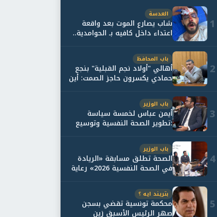
العدسة
1
شاب يصارع الموت بعد واقعة
اعتداء داخل كافيه بـ الحوامدية..
وأسرته...
باب المحافظ
2
أهالي "أولاد نجم القبلية" بنجع
حمادي يكسرون حاجز الصمت: أين
حقيقة...
باب الوزير
3
أيمن عباس لخمسة سياسة
:تطوير الصحة النفسية وتوسيع
خدمات العلاج و...
باب الوزير
4
الصحة تطلق مسابقة «الريادة
في الصحة النفسية 2026» رعاية
نفسية اف...
بتريند ايه ؟
5
محكمة تونسية تقضي بسجن
صهر الرئيس الأسبق زين