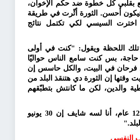
 بقلبي كل خطوة ضد حكم الإخوان،
يكون أحسن. الثورة أثّرت في طريقة
اخترت السيسي لكي تكتمل نتائج
ر تلك اللحظة ويقول: "كنت في أولى
اجة، بس كنت سامع الناس حواليّا
لكل فرحان في البيت، والكل حاسس إن
 وقتها إن الثورة دي هتنقذ البلد من
ية والدين، لكن ما كانتش بتطبّقهم
واختتم حديثه؛ بقوله: "بعد 12 عام، أنا لسه شايف إن 30 يونيو
لد.
"
ب النفسي