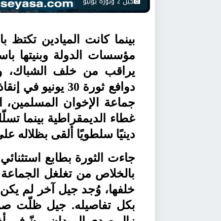
جيل z وثورة يوليو
بينما كانت الميادين تكتظ ب
مؤسسات الدولة وبنيتها با
يراقب من خلف الشباك، وم
دوافع ثورة 30 يوني
جماعة الإخوان المسلمين، 
غطاء الديمقراطية بينما تسلّ
دينيًا سلطويًا ألقى بظلاله عل
جاءت الثورة بطابع استثنائي
بالخلاص من تغلغل الجماعة 
خلفها، وُجد جيل آخر لم يكن
بكل تفاصيله. جيل ظلّت صو