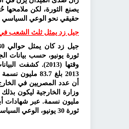
يصنع الثورة، لكن ملامحها ح
حقيقي نحو الوعي السياسي وب
جيل زد يمثل ثلث الشعب في ث
ثورة يونيو، حسب بيانات الجه
وقتها (2013). كشف
مليون نسمة. عبر شهادات أب
ثورة 30 يونيو، الوعي السياسي في ذاكرة من لم يكن ناضجًا آنذاك.