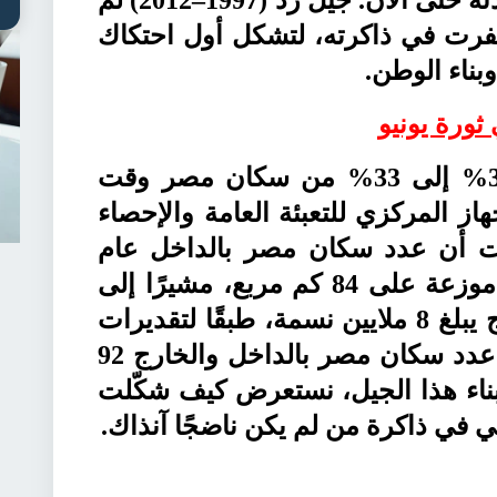
ُفرت في ذاكرته، لتشكل أول احتكاك
ناء الوطن.
ورة يونيو
جيل زد كان يمثل حوالي 30% إلى 33% من سكان مصر وقت
از المركزي للتعبئة العامة والإحصاء
ت البيانات أن عدد سكان مصر بالداخل عام
2013 بلغ 83.7 مليون نسمة موزعة على 84 كم مربع، مشيرًا إلى
أن عدد المصريين في الخارج يبلغ 8 ملايين نسمة، طبقًا لتقديرات
وزارة الخارجية ليكون بذلك عدد سكان مصر بالداخل والخارج 92
ناء هذا الجيل، نستعرض كيف شكّلت