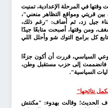
رة 30 يونيو كنت وقتها في المرحلة الإعدادية، تمنيت
 بين قريتي ومواقع التظاهر منعني"،
بناء جيل زد، ثم أضاف: "رغم ذلك،
، ومن وقتها، أصبحت متابعًا جيدًا
ابع كل برامج التوك شو وأحلل اللي
ة الوعي السياسي، قررت أن أكون جزءًا
ي، فانضممت إلى حزب مستقبل وطن،
يات السياسية
".
كمل نتائجها
"
ف الحديث؛ وقالت بهدوء: "مكنتش