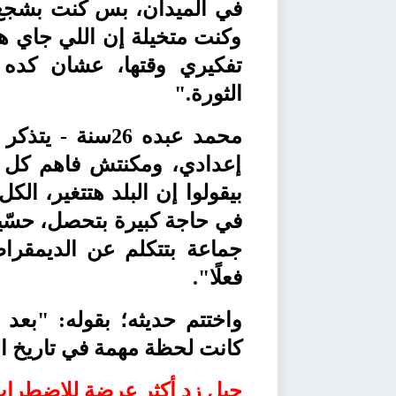
في الميدان، بس كنت بشجع
وكنت متخيلة إن اللي جاي ه
تفكيري وقتها، عشان كده 
الثورة.
"
محمد عبده
26سنة - يتذك
إعدادي، ومكنتش فاهم كل ح
بيقولوا إن البلد هتتغير، ا
في حاجة كبيرة بتحصل، حسّيت
جماعة بتتكلم عن الديمقراط
فعلًا".
كانت لحظة مهمة في تاريخ الب
جيل زد أكثر عرضة للاضطرا