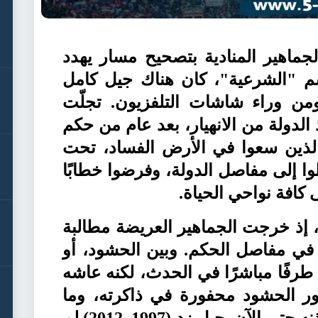
الجماهير المنادية بتصحيح مسار يهدد
سم "الشرعية"، كان هناك جيل كامل
ن وراء شاشات التلفزيون. تجلّت
و في إنقاذ الدولة من الانهيار، بعد عام من حكم
الذين سعوا في الأرض الفساد، تحت
لوا إلى مفاصل الدولة، وفرضوا خطابًا
ى كافة نواحي الحياة.
، إذ خرجت الجماهير العريضة مطالبة
في مفاصل الحكم. وبين الحشود، أو
 طرفًا مباشرًا في الحدث، لكنه عاشه
ر الحشود محفورة في ذاكرته، وما
زال صدى الميدان يرنّ في أذنه حتى الآن. جيل زد (1997–2012) لم