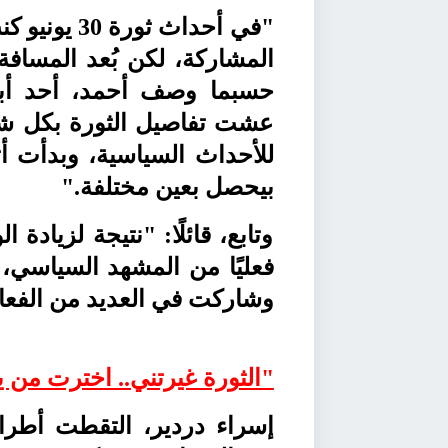
"
في أحداث ثو
المشاركة، لكن بُعد المسافة
حسبما وصف
أحمد
، أحد أ
عشت تفاصيل الثورة بكل شغف
للأحداث السياسية، وبدأت أت
بيحصل بعين مختلفة.
"
وتابع، قائلًا: "نتيجة لزياد
فعليًا من المشهد السياس
وشاركت في العديد من الفعال
"
الثورة غيرتني.. اخترت من ي
إسراء دردير
، التقطت أطرا