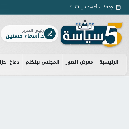
الجمعة، ٧ أغسطس ٢٠٢٦
رئيس التحرير
د.أسماء حسنين
الرئيسية
معرض الصور
المجلس بيتكلم
دماغ احزا