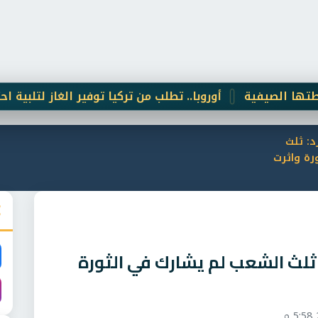
فية
أوروبا.. تطلب من تركيا توفير الغاز لتلبية احتياجاتها
د: ثلث
رة واثرت
د: ثلث الشعب لم يشارك في الثورة