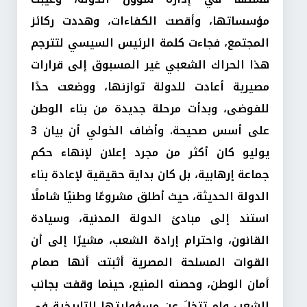
مؤسساتها، وأقصت الكفاءات، وهددت ركائز
المجتمع، فجاءت كلمة الرئيس السيسي لتترجم
هذا الحراك الشعبي غير المسبوق إلى قرارات
مصيرية أعادت للدولة توازنها، ووضعت حدًا
للفوضى، وبدأت مرحلة جديدة من بناء الوطن
على أسس صحيحة. وأضاف الخولي أن بيان 3
يوليو كان أكثر من مجرد إعلان لإنهاء حكم
جماعة إرهابية، بل كان بداية حقيقية لإعادة بناء
الدولة الحديثة، حيث أطلق مشروعًا وطنيًا شاملًا
استند إلى مبادئ الدولة المدنية، وسيادة
القانون، واحترام إرادة الشعب، مشيرًا إلى أن
القوات المسلحة المصرية أثبتت أنها صمام
أمان الوطن، وحصنه المنيع، حينما وقفت بجانب
الشعب ولم تتخلَ عن مسؤوليتها التاريخية في