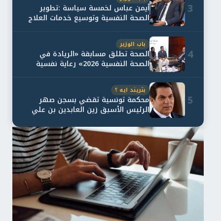
3
أيمن عباس لخمسة سياسة :تطوير
الصحة النفسية وتوسيع خدمات العلاج
و...
باب الوزير
4
الصحة تطلق مسابقة «الريادة في
الصحة النفسية 2026» رعاية نفسية
اف...
بتريند ايه ؟
5
محكمة تونسية تقضي بسجن صهر
الرئيس الأسبق زين العابدين بن علي
لمدة...