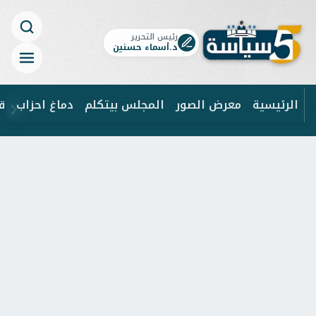
رئيس التحرير
د.أسماء حسنين
الرئيسية
معرض الصور
المجلس بيتكلم
دماغ احزاب
ق
ابحث