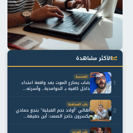
الأكثر مشاهدة
العدسة
1
شاب يصارع الموت بعد واقعة اعتداء
داخل كافيه بـ الحوامدية.. وأسرته...
باب المحافظ
2
أهالي "أولاد نجم القبلية" بنجع حمادي
يكسرون حاجز الصمت: أين حقيقة...
باب الوزير