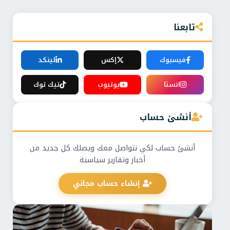
تابعنا
فيسبوك
إكس
لينكد
انستا
يوتيوب
تيك توك
أنشئ حساب
أنشئ حساب لكي نتواصل معك ويصلك كل جديد من
أخبار وتقارير سياسية
إنشاء حساب مجاني