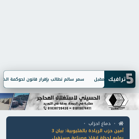
5
ترافيك
سمر سالم تطالب بإقرار قانون لحوكمة الذكاء ال
دماغ احزاب
•
•
أمين حزب الريادة بالقليوبية: بيان 3
يوليو لحظة إنقاذ وصناعة مستقبل