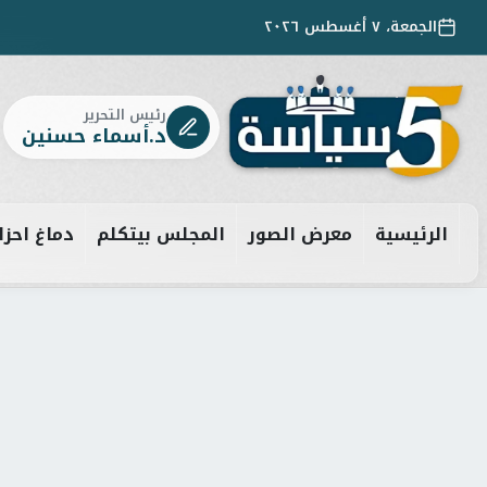
الجمعة، ٧ أغسطس ٢٠٢٦
رئيس التحرير
د.أسماء حسنين
الرئيسية
معرض الصور
المجلس بيتكلم
دماغ احزا