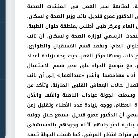
ية، لمتابعة سير العمل في المنشآت الصحية
 الدكتور عمرو قنديل، نائب وزير الصحة والسكان،
لعام ومركز طبي أطلس بمنطقة حلوان الطبية.
متحدث الرسمي لوزارة الصحة والسكان، أن نائب
لوان العام، وتفقد قسم الاستقبال والطوارئ،
دات، ومنها مركز العقر، حيث وجه بزيادة أعداد
ر، مع بتوقيع الجزاء على مدير قسم الاستقبال
داء مهامهما. وأشار «عبدالغفار» إلى أن نائب
بال حالات الإنعاش القلبي الطارئة، وتأكد من
 وشملت الجولة عيادات الباطنة والأنف والأذن
 العظام، ووجه بزيادة عدد الأطباء وتقليل زمن
رسمي أن الدكتور عمرو قنديل استمع خلال جولته
 بتلبية احتياجاتهم أثناء وجودهم بالمستشفى
يم فترات انتظار المرضى، كما شملت الجولة تفقد