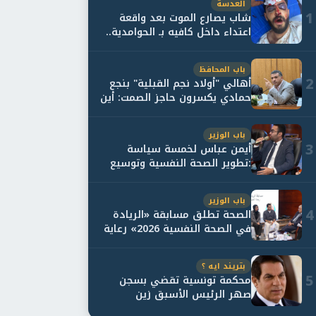
العدسة
1
شاب يصارع الموت بعد واقعة
اعتداء داخل كافيه بـ الحوامدية..
وأسرته...
باب المحافظ
2
أهالي "أولاد نجم القبلية" بنجع
حمادي يكسرون حاجز الصمت: أين
حقيقة...
باب الوزير
3
أيمن عباس لخمسة سياسة
:تطوير الصحة النفسية وتوسيع
خدمات العلاج و...
باب الوزير
4
الصحة تطلق مسابقة «الريادة
في الصحة النفسية 2026» رعاية
نفسية اف...
بتريند ايه ؟
5
محكمة تونسية تقضي بسجن
صهر الرئيس الأسبق زين
العابدين بن علي لمدة...