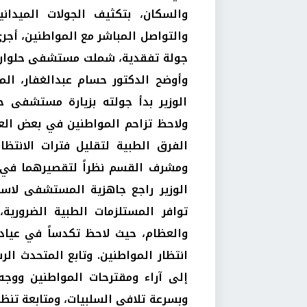
والسكان، بتكثيف الجولات الميدان
والتواصل المباشر مع المواطنين، أجرى
جولة تفقدية، شملت مستشفى حلوان ا
وأوضح الدكتور حسام عبدالغفار، ال
الوزير بدأ جولته بزيارة مستشفى ح
ولاحظ تزاحم المواطنين في بعض العيا
الفرق الطبية لتقليل فترات الانتظا
ومشرف القسم نظراً لتقصيرهما في أ
الوزير راجع جاهزية المستشفى لاستق
توافر المستلزمات الطبية الضرورية،
والعظام، حيث لاحظ تكدساً في عيادة
انتظار المواطنين. وتابع المتحدث ال
إلى آراء ومقترحات المواطنين ووجه
وبسرعة تلافي السلبيات، ومتابعة تنظ