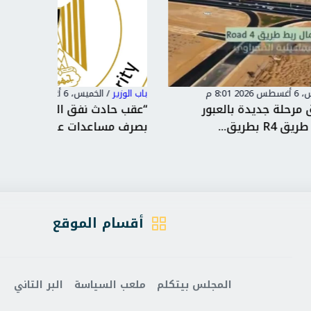
باب الوزير
/
الخميس، 6 أغسطس 2026 6:44 م
باب الوزير
“عقب حادث نفق الودي.. مايا مرسي توجه
وزارة ا
بصرف مساعدات عاجلة لأسر...
خدمات ال
أقسام الموقع
المجلس بيتكلم
ملعب السياسة
البر التاني