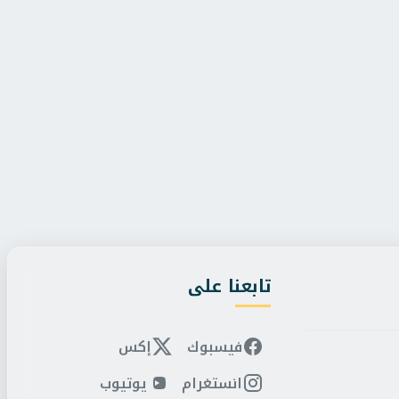
/
الخميس، 6 أغسطس 2026 4:43 م
باب الوزير
/
الخميس، 6 أغسطس 2026 3:49 م
لعدل تواصل التوسع الرقمي في
نائبة وزير الصحة بجامعة
شهر العقاري بافتتا...
خفض القيصرية والحمل غ
تابعنا على
فيسبوك
إكس
انستغرام
يوتيوب