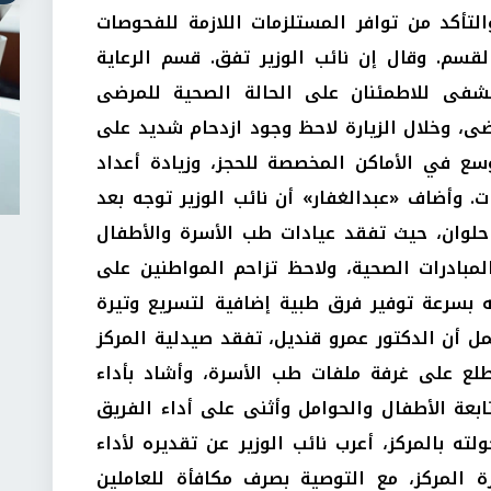
أكد من توافر المستلزمات اللازمة للفحوصات
القسم. وقال إن نائب الوزير تفق. قسم الرعاية
ستشفى للاطمئنان على الحالة الصحية للمرضى
ضى، وخلال الزيارة لاحظ وجود ازدحام شديد على
سع في الأماكن المخصصة للحجز، وزيادة أعداد
ت. وأضاف «عبدالغفار» أن نائب الوزير توجه بعد
وان، حيث تفقد عيادات طب الأسرة والأطفال
لمبادرات الصحية، ولاحظ تزاحم المواطنين على
 بسرعة توفير فرق طبية إضافية لتسريع وتيرة
مل أن الدكتور عمرو قنديل، تفقد صيدلية المركز
واطلع على غرفة ملفات طب الأسرة، وأشاد بأداء
بعة الأطفال والحوامل وأثنى على أداء الفريق
ه بالمركز، أعرب نائب الوزير عن تقديره لأداء
 المركز، مع التوصية بصرف مكافأة للعاملين