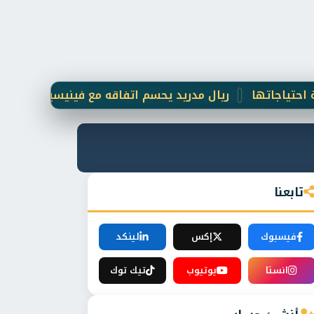
تها
ريال مدريد يحسم اتفاقه مع فينيسيوس جونيور حتى 2031
تابعنا
فيسبوك
إكس
لينكد
انستا
يوتيوب
تيك توك