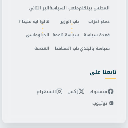
المجلس بيتكلم
ملعب السياسة
البر التاني
دماغ احزاب
باب الوزير
قالوا ايه علينا ؟
قعدة سياسة
سياسة ناعمة
الدبلوماسي
سياسة بالبلدي
باب المحافظ
العدسة
تابعنا على
فيسبوك
إكس
انستغرام
يوتيوب