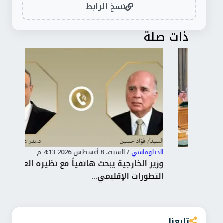
نسخ الرابط
ذات صلة
الدبلوماسي
/
السبت، 8 أغسطس 2026 4:13 م
الدب
ن
وزير الخارجية يبحث هاتفياً مع نظيره العراقي
من 
التطورات الإقليمي...
وبح
تابعنا