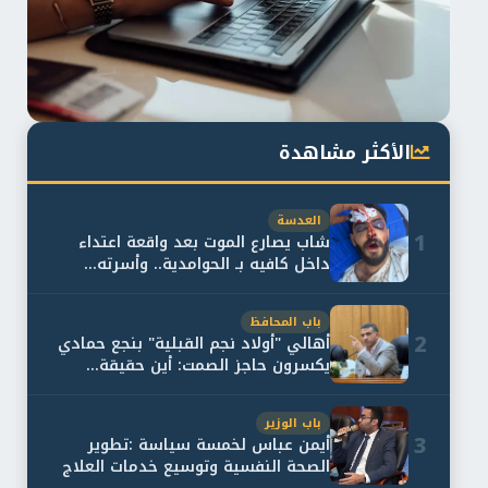
الأكثر مشاهدة
العدسة
1
شاب يصارع الموت بعد واقعة اعتداء
داخل كافيه بـ الحوامدية.. وأسرته...
باب المحافظ
2
أهالي "أولاد نجم القبلية" بنجع حمادي
يكسرون حاجز الصمت: أين حقيقة...
باب الوزير
3
أيمن عباس لخمسة سياسة :تطوير
الصحة النفسية وتوسيع خدمات العلاج