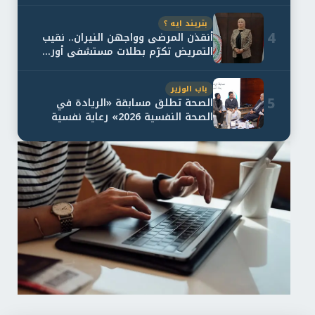
و...
بتريند ايه ؟
4
أنقذن المرضى وواجهن النيران.. نقيب
التمريض تكرّم بطلات مستشفى أور...
باب الوزير
5
الصحة تطلق مسابقة «الريادة في
الصحة النفسية 2026» رعاية نفسية
اف...