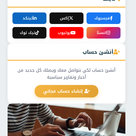
فيسبوك
إكس
لينكد
انستا
يوتيوب
تيك توك
أنشئ حساب
أنشئ حساب لكي نتواصل معك ويصلك كل جديد من
أخبار وتقارير سياسية
إنشاء حساب مجاني