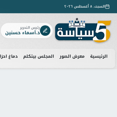
السبت، ٨ أغسطس ٢٠٢٦
رئيس التحرير
د.أسماء حسنين
الرئيسية
معرض الصور
المجلس بيتكلم
دماغ احزا