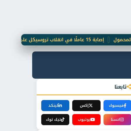
إصابة 15 عاملًا في انقلاب تروسيكل على صحراوي المنيا
تابعنا
فيسبوك
إكس
لينكد
انستا
يوتيوب
تيك توك