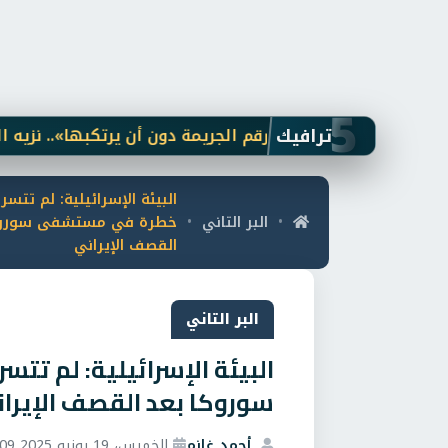
5
ترافيك
بريء قد يحمل رقم الجريمة دون أن يرتكبها».. نزيه الحكيم
البيئة الإسرائيلية: لم تتس
البر التاني
خطرة في مستشفى سوروك
•
•
القصف الإيراني
البر التاني
البيئة الإسرائيلية: لم 
سوروكا بعد القصف الإيرا
أحمد غانم
الخميس، 19 يونيو 2025 7:09 م