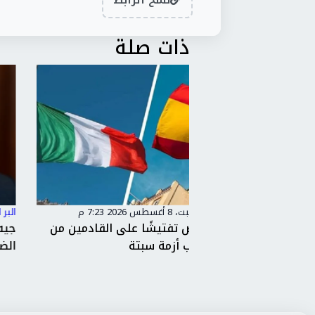
ذات صلة
البر التاني
/
السبت، 8 أغسطس 2026 7:23 م
 على القادمين من
جيه دي فانس: لا نثق بإيران ونواصل
تة
الضغط لتأمين هرمز