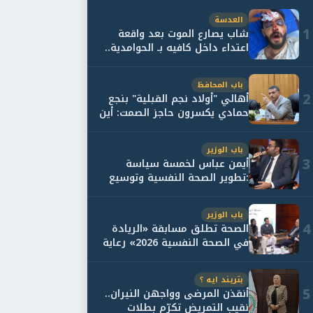
العدسة
1
شاب يصارع الموت بعد واقعة
اعتداء داخل كافيه بـ الحوامدية..
وأسرته...
باب المحافظ
2
أهالي "أولاد نجم القبلية" بنجع
حمادي يكسرون حاجز الصمت: أين
حقيقة...
باب الوزير
3
أيمن عباس لخمسة سياسة
:تطوير الصحة النفسية وتوسيع
خدمات العلاج و...
باب الوزير
4
الصحة تطلق مسابقة «الريادة
في الصحة النفسية 2026» رعاية
نفسية اف...
بتريند ايه ؟
5
أنقذن المرضى وواجهن النيران..
نقيب التمريض تكرّم بطلات