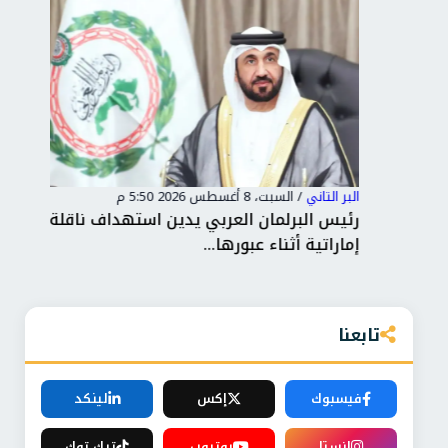
البر التاني
/
السبت، 8 أغسطس 2026 5:50 م
البر 
رئيس البرلمان العربي يدين استهداف ناقلة
لبن
إماراتية أثناء عبورها...
لإع
تابعنا
فيسبوك
إكس
لينكد
انستا
يوتيوب
تيك توك