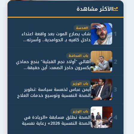
الأكثر مشاهدة
العدسة
1
شاب يصارع الموت بعد واقعة اعتداء
داخل كافيه بـ الحوامدية.. وأسرته...
باب المحافظ
2
أهالي "أولاد نجم القبلية" بنجع حمادي
يكسرون حاجز الصمت: أين حقيقة...
باب الوزير
3
أيمن عباس لخمسة سياسة :تطوير
الصحة النفسية وتوسيع خدمات العلاج
و...
باب الوزير
4
الصحة تطلق مسابقة «الريادة في
الصحة النفسية 2026» رعاية نفسية
اف...