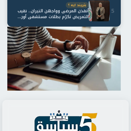
بتريند ايه ؟
5
أنقذن المرضى وواجهن النيران.. نقيب
التمريض تكرّم بطلات مستشفى أور...