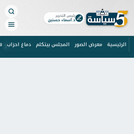
رئيس التحرير
د.أسماء حسنين
الرئيسية
معرض الصور
المجلس بيتكلم
دماغ احزاب
ق
ابحث