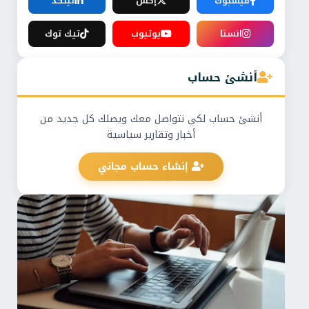
فيسبوك
إكس
لينكد
انستا
يوتيوب
تيك توك
أنشئ حساب
أنشئ حساب لكي نتواصل معك ويصلك كل جديد من
أخبار وتقارير سياسية
إنشاء حساب مجاني