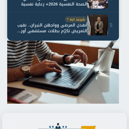
الصحة النفسية 2026» رعاية نفسية
اف...
بتريند ايه ؟
5
أنقذن المرضى وواجهن النيران.. نقيب
التمريض تكرّم بطلات مستشفى أور...