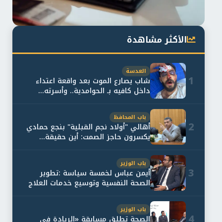
الأكثر مشاهدة
العدسة
1
شاب يصارع الموت بعد واقعة اعتداء
داخل كافيه بـ الحوامدية.. وأسرته...
باب المحافظ
2
أهالي "أولاد نجم القبلية" بنجع حمادي
يكسرون حاجز الصمت: أين حقيقة...
باب الوزير
3
أيمن عباس لخمسة سياسة :تطوير
الصحة النفسية وتوسيع خدمات العلاج
و...
باب الوزير
4
الصحة تطلق مسابقة «الريادة في