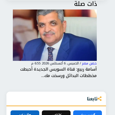
ذات صلة
حصن مصر
/
الخميس، 6 أغسطس 2026 6:55 م
حصن
ت
أسامة ربيع: قناة السويس الجديدة أحبطت
الر
مخططات البدائل ورسخت مك...
الت
تابعنا